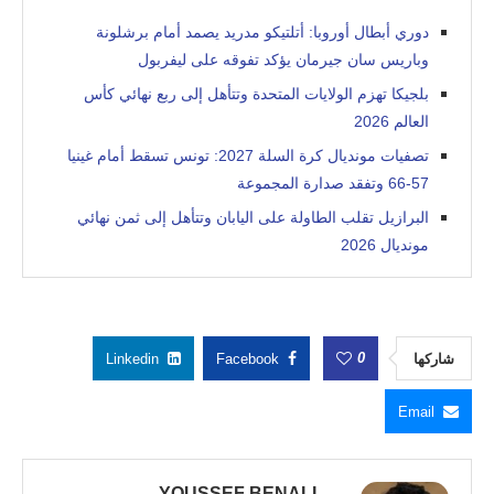
دوري أبطال أوروبا: أتلتيكو مدريد يصمد أمام برشلونة
وباريس سان جيرمان يؤكد تفوقه على ليفربول
بلجيكا تهزم الولايات المتحدة وتتأهل إلى ربع نهائي كأس
العالم 2026
تصفيات مونديال كرة السلة 2027: تونس تسقط أمام غينيا
57-66 وتفقد صدارة المجموعة
البرازيل تقلب الطاولة على اليابان وتتأهل إلى ثمن نهائي
مونديال 2026
0
شاركها
Facebook
Linkedin
Email
YOUSSEF BENALI