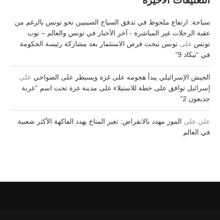
التعليقات الأخيرة
سياحة: ارتفاع ملحوظ في تدفق السياح الصينيين نحو تونس بالرغم من
عقبة الرحلات غير المباشرة - آخر الأخبار في تونس والعالم – توب
تونس
على
تونس تبحث فرص الاستثمار بعد مشاركة رئيسة الحكومة
في “تيكاد 9”
الجيش الإسرائيلي يبدأ هجومه على غزة ويسيطر على الضواحي
على
إسرائيل توافق على خطة للاستيلاء على مدينة غزة تحت اسم “عربة
جديعون 2”
علي
على
الموز مهدد بالانقراض: تغير المناخ يهدد الفاكهة الأكثر شعبية
في العالم