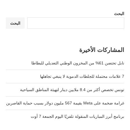
البحث
البحث
المشاركات الأخيرة
نابل تحتضن 61% من المخزون الوطني التعديلي للبطاطا
7 علامات محتملة للجلطات الدموية لا ينبغي تجاهلها
تونس تخصص أكثر من 8.4 ملايين دينار لتهيئة المناطق السياحية
غرامة ضخمة على Meta بقيمة 567 مليون دولار بسبب حماية القاصرين
برنامج أبرز المباريات المنقولة تلفزيًا اليوم الجمعة 7 أوت