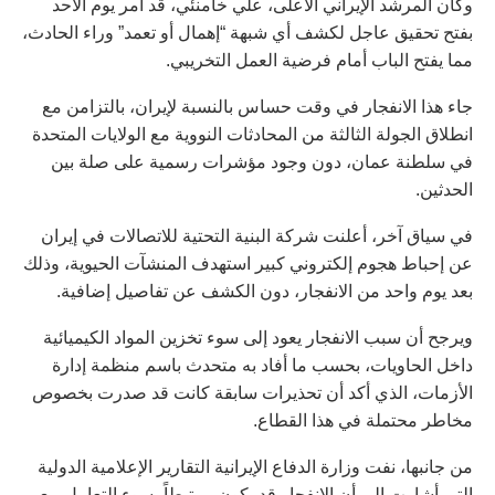
وكان المرشد الإيراني الأعلى، علي خامنئي، قد أمر يوم الأحد
بفتح تحقيق عاجل لكشف أي شبهة “إهمال أو تعمد” وراء الحادث،
مما يفتح الباب أمام فرضية العمل التخريبي.
جاء هذا الانفجار في وقت حساس بالنسبة لإيران، بالتزامن مع
انطلاق الجولة الثالثة من المحادثات النووية مع الولايات المتحدة
في سلطنة عمان، دون وجود مؤشرات رسمية على صلة بين
الحدثين.
في سياق آخر، أعلنت شركة البنية التحتية للاتصالات في إيران
عن إحباط هجوم إلكتروني كبير استهدف المنشآت الحيوية، وذلك
بعد يوم واحد من الانفجار، دون الكشف عن تفاصيل إضافية.
ويرجح أن سبب الانفجار يعود إلى سوء تخزين المواد الكيميائية
داخل الحاويات، بحسب ما أفاد به متحدث باسم منظمة إدارة
الأزمات، الذي أكد أن تحذيرات سابقة كانت قد صدرت بخصوص
مخاطر محتملة في هذا القطاع.
من جانبها، نفت وزارة الدفاع الإيرانية التقارير الإعلامية الدولية
التي أشارت إلى أن الانفجار قد يكون مرتبطاً بسوء التعامل مع