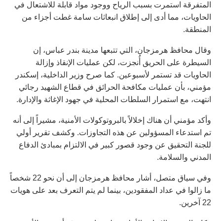
المتفرقة استمرت بسبب الرياح ووجود مواد قابلة للاشتعال في
الحاويات، مما أدى إلى إطلاق انبعاثات سامة غطت أجزاء من
المنطقة.
وقال محافظ هرمزجان، التي تتبعها مدينة بندر عباس، إن
السيطرة على الحريق أُنجزت، لكن عمليات الإنقاذ وإزالة
الحاويات قد تستمر لأسبوعين. كما صرح وزير الداخلية، إسكندر
مؤمني، بأن عمليات مكافحة الحرائق في قطاع الشهيد رجائي
انتهت، مع استمرار السلطات المحلية في جهود الإغاثة والإدارة.
وأكد مؤمني أن هناك إخلالاً بالبروتوكولات الأمنية، مشيراً إلى أنه
تم استدعاء المسؤولين عن هذه التجاوزات. وكشف تقرير أولي
للجنة التحقيق عن وجود قصور كبير في الالتزام بمبادئ الدفاع
المدني والسلامة.
وفي سياق متصل، أشار محافظ هرمزجان إلى أن نحو 22 شخصاً
ما زالوا في عداد المفقودين، بينما لم يتم التعرف بعد على هويات
22 آخرين.