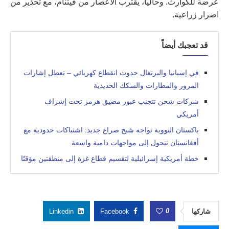
عرضة للكوارث. وحاليا، يقترب الاعصار من فيتنام، مع تحذير من
اضرار زراعية.
قد تعجبك أيضاً
في إسبانيا والبرتغال حدوث انقطاع كهربائي – تعطل إشارات
المرور والمطارات والسكك الحديدية
شركات شحن تتجنب عبور مضيق هرمز تحت إشراف
أمريكي
باكستان النووية تواجه شبح صراع جديد: اشتباكات حدودية مع
أفغانستان تتحول إلى مواجهات دامية واسعة
خطة أمريكية إسرائيلية لتقسيم قطاع غزة إلى منطقتين مؤقتًا
0
شاركها
Facebook
Linkedin