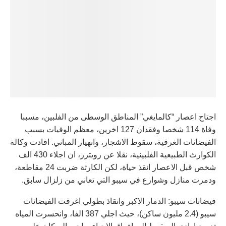
اجتاح اعصار “كالمايغي” المناطق الوسطى من الفلبين، مسببا
وفاة 114 شخصا وفقدان 127 اخرين، معظم الوفيات بسبب
الفيضانات الغرقية، سقوط الاشجار، وانهيار المباني. افادت وكالة
الكوارث الطبيعية الفلبينية، نقلا عن رويترز، ان اجلاء 430 الف
شخص قبل الاعصار انقذ حياة، لكن الكارثة ضربت 24 مقاطعة،
ودمرت منازل وشوارع في سيبو التي تعاني من زلزال سابق.
فيضانات سيبو: الدمار الاكبر وانقاذ بطولي اغرقت الفيضانات
سيبو (2.4 مليون ساكن)، حيث اجلي 387 الفا، وانحسرت المياه