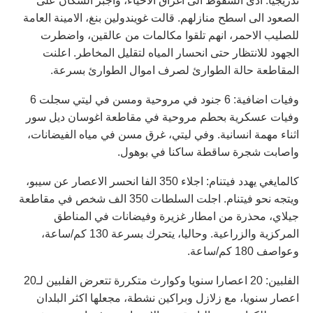
تدريجيا. ادى السقوط الى اغراق الاحياء، واجبر السكان على
الصعود الى اسطح منازلهم. قالت غويندولين بنغ، الامينة العامة
للصليب الاحمر، انهم تلقوا مكالمات من عالقين، واضطرت
الجهود للانتظار حتى انحسار المياه لتقليل المخاطر. اعلنت
المقاطعة حالة الطوارئ لصرف اموال الطوارئ بسرعة.
وفيات اضافية: 6 جنود في مروحية ومسن في ليتي سجلت 6
وفيات عسكرية بحطم مروحية في مقاطعة اغوسان ديل سور
اثناء مهمة انسانية. وفي ليتي، غرق مسن في مياه الفيضانات،
واصابت شجرة ساقطة ساكنا في بوهول.
كالمايغي يهدد فيتنام: اجلاء 350 الفا انحسر الاعصار عن سيبو،
ويتجه نحو فيتنام. اجلت السلطات 350 الف شخص في مقاطعة
جيلاي، محذرة من امطار غزيرة وفيضانات في المناطق
المركزية والزراعية. وحاليا، يتحرك بسرعة 130 كم/ساعة،
وعواصف 180 كم/ساعة.
الفلبين: 20 اعصارا سنويا وكوارث متكررة تتعرض الفلبين لـ20
اعصار سنويا، مع زلازل وبراكين نشطة، مجعلها اكثر البلدان