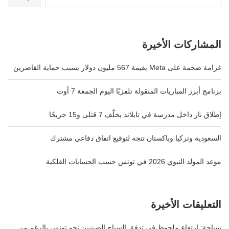
المشاركات الأخيرة
غرامة ضخمة على Meta بقيمة 567 مليون دولار بسبب حماية القاصرين
برنامج أبرز المباريات المنقولة تلفزيًا اليوم الجمعة 7 أوت
إطلاق نار داخل مدرسة في تايلاند يخلّف 7 قتلى و15 جريحًا
السعودية وتركيا وباكستان تتجه لتوقيع اتفاق دفاعي مشترك
موعد المولد النبوي 2026 في تونس حسب الحسابات الفلكية
التعليقات الأخيرة
سياحة: ارتفاع ملحوظ في تدفق السياح الصينيين نحو تونس بالرغم من