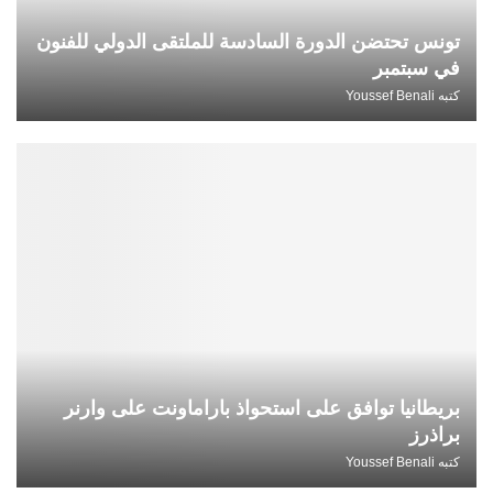
تونس تحتضن الدورة السادسة للملتقى الدولي للفنون
في سبتمبر
كتبه
Youssef Benali
بريطانيا توافق على استحواذ باراماونت على وارنر
براذرز
كتبه
Youssef Benali