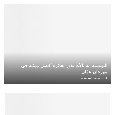
التونسية آية بالآغا تفوز بجائزة أفضل ممثلة في
مهرجان عمّان
كتبه
Youssef Benali