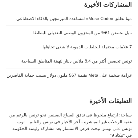
المشاركات الأخيرة
ميتا تطلق «Muse Code» لمساعدة المبرمجين بالذكاء الاصطناعي
نابل تحتضن 61% من المخزون الوطني التعديلي للبطاطا
7 علامات محتملة للجلطات الدموية لا ينبغي تجاهلها
تونس تخصص أكثر من 8.4 ملايين دينار لتهيئة المناطق السياحية
غرامة ضخمة على Meta بقيمة 567 مليون دولار بسبب حماية القاصرين
التعليقات الأخيرة
سياحة: ارتفاع ملحوظ في تدفق السياح الصينيين نحو تونس بالرغم من
عقبة الرحلات غير المباشرة - آخر الأخبار في تونس والعالم – توب
تونس
على
تونس تبحث فرص الاستثمار بعد مشاركة رئيسة الحكومة
في “تيكاد 9”