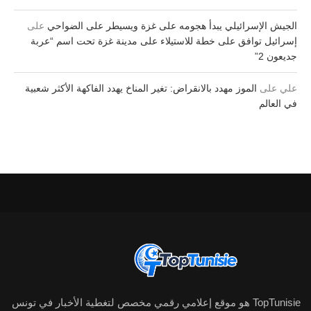
الجيش الإسرائيلي يبدأ هجومه على غزة ويسيطر على الضواحي
على
إسرائيل توافق على خطة للاستيلاء على مدينة غزة تحت اسم “عربة
جديعون 2”
علي
على
الموز مهدد بالانقراض: تغير المناخ يهدد الفاكهة الأكثر شعبية
في العالم
TopTunisie هو موقع إعلامي رقمي مخصص لتغطية الأخبار في تونس