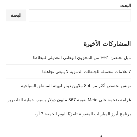
البحث
البحث
المشاركات الأخيرة
نابل تحتضن 61% من المخزون الوطني التعديلي للبطاطا
7 علامات محتملة للجلطات الدموية لا ينبغي تجاهلها
تونس تخصص أكثر من 8.4 ملايين دينار لتهيئة المناطق السياحية
غرامة ضخمة على Meta بقيمة 567 مليون دولار بسبب حماية القاصرين
برنامج أبرز المباريات المنقولة تلفزيًا اليوم الجمعة 7 أوت