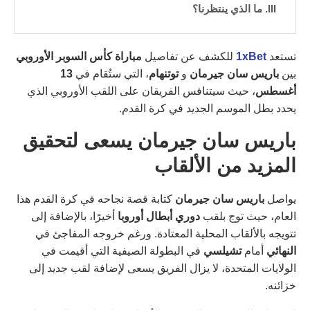
ما الذي ينتظرنا؟
تستعد
1xBet
للكشف عن تفاصيل
مباراة كأس السوبر الأوروبي
بين
باريس سان جيرمان
و
توتنهام
، التي ستُقام في
13
أغسطس
، حيث سيتنافس الفريقان على اللقب الأوروبي الذي
يحدد بطل الموسم الجديد في كرة القدم.
باريس سان جيرمان يسعى لتحقيق
المزيد من الألقاب
يواصل
باريس سان جيرمان
كتابة قصة نجاحه في كرة القدم هذا
العام، حيث توج بلقب
دوري أبطال أوروبا
أخيرًا، بالإضافة إلى
تتويجه بالألقاب المحلية المعتادة. ورغم خروجه المفاجئ في
النهائي
أمام
تشيلسي
في البطولة الصيفية التي أقيمت في
الولايات المتحدة، لا يزال الفريق يسعى لإضافة لقب جديد إلى
خزائنه.