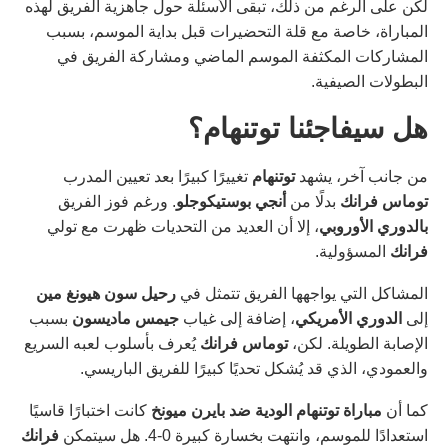
لكن على الرغم من ذلك، تبقى الأسئلة حول جاهزية الفريق لهذه
المباراة، خاصة مع قلة التحضيرات قبل بداية الموسم، بسبب
المشاركات المكثفة الموسم الماضي ومشاركة الفريق في
البطولات الصيفية.
هل سيفاجئنا توتنهام؟
من جانب آخر، يشهد
توتنهام
تغييرًا كبيرًا بعد تعيين المدرب
توماس فرانك
بدلًا من
أنجي بوستيكوجلو
. ورغم فوز الفريق
بالدوري الأوروبي
، إلا أن العديد من التحديات ظهرت مع تولي
فرانك
المسؤولية.
المشاكل التي يواجهها الفريق تتمثل في
رحيل سون هيونغ مين
إلى
الدوري الأمريكي
، إضافة إلى غياب
جيمس ماديسون
بسبب
الإصابة الطويلة. لكن،
توماس فرانك
يُعرف بأسلوب لعبه السريع
والعمودي، الذي قد يُشكل تحديًا كبيرًا للفريق الباريسي.
كما أن
مباراة توتنهام الودية ضد بايرن ميونخ
كانت اختبارًا قاسيًا
استعدادًا للموسم، وانتهت بخسارة كبيرة 0-4. هل سيتمكن
فرانك