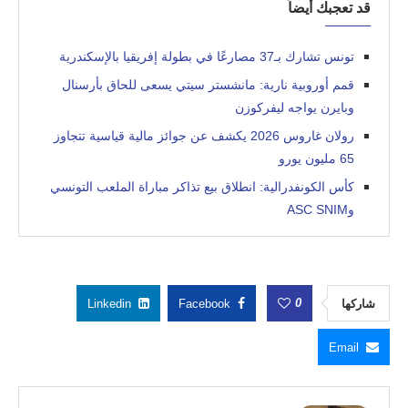
قد تعجبك أيضاً
تونس تشارك بـ37 مصارعًا في بطولة إفريقيا بالإسكندرية
قمم أوروبية نارية: مانشستر سيتي يسعى للحاق بأرسنال
وبايرن يواجه ليفركوزن
رولان غاروس 2026 يكشف عن جوائز مالية قياسية تتجاوز
65 مليون يورو
كأس الكونفدرالية: انطلاق بيع تذاكر مباراة الملعب التونسي
وASC SNIM
0
شاركها
Facebook
Linkedin
Email