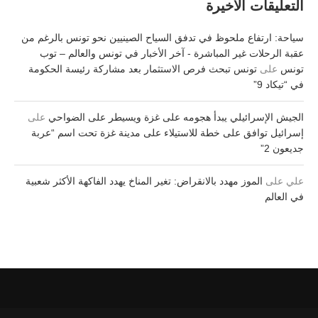
التعليقات الأخيرة
سياحة: ارتفاع ملحوظ في تدفق السياح الصينيين نحو تونس بالرغم من
عقبة الرحلات غير المباشرة - آخر الأخبار في تونس والعالم – توب
تونس
على
تونس تبحث فرص الاستثمار بعد مشاركة رئيسة الحكومة
في “تيكاد 9”
الجيش الإسرائيلي يبدأ هجومه على غزة ويسيطر على الضواحي
على
إسرائيل توافق على خطة للاستيلاء على مدينة غزة تحت اسم “عربة
جديعون 2”
علي
على
الموز مهدد بالانقراض: تغير المناخ يهدد الفاكهة الأكثر شعبية
في العالم