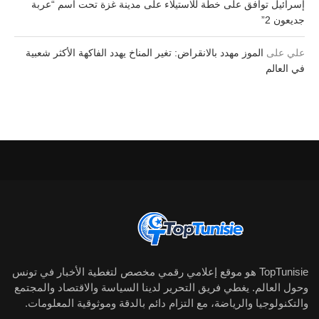
إسرائيل توافق على خطة للاستيلاء على مدينة غزة تحت اسم “عربة
جديعون 2”
علي
على
الموز مهدد بالانقراض: تغير المناخ يهدد الفاكهة الأكثر شعبية
في العالم
TopTunisie هو موقع إعلامي رقمي مخصص لتغطية الأخبار في تونس
وحول العالم. يغطي فريق التحرير لدينا السياسة والاقتصاد والمجتمع
والتكنولوجيا والرياضة، مع التزام دائم بالدقة وموثوقية المعلومات.