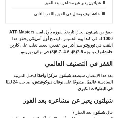
شيلتون يعبر عن مشاعره بعد الفوز
خاتشانوف يفشل في الفوز باللقب الثاني
حقق
بن شيلتون
إنجازًا تاريخيًا بفوزه بأول
لقب ATP Masters
1000
له في
كندا
يوم الخميس، ليصبح
أول أمريكي
يحقق هذا
اللقب في
تورونتو
منذ أكثر من عقدين، بعدما تغلب على
كارين
خاتشانوف
بنتيجة
6-7(5)
،
6-4
،
7-6(3)
في
نهائي تورونتو
.
القفز في التصنيف العالمي
بعد هذا الانتصار، سيصعد
شيلتون
مركزًا واحدًا
ليحتل المرتبة
السادسة عالميًا
، متفوقًا على
نوفاك ديوكوفيتش
، صاحب
24 لقبًا
في البطولات الكبرى
.
شيلتون يعبر عن مشاعره بعد الفوز
قال
شيلتون
بعد المباراة: