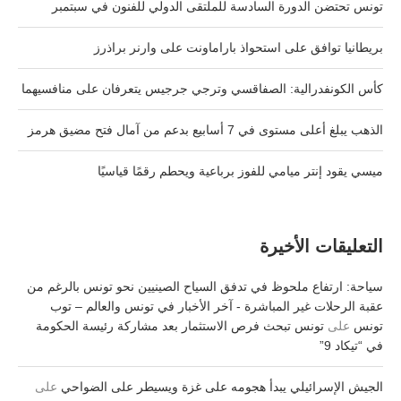
تونس تحتضن الدورة السادسة للملتقى الدولي للفنون في سبتمبر
بريطانيا توافق على استحواذ باراماونت على وارنر براذرز
كأس الكونفدرالية: الصفاقسي وترجي جرجيس يتعرفان على منافسيهما
الذهب يبلغ أعلى مستوى في 7 أسابيع بدعم من آمال فتح مضيق هرمز
ميسي يقود إنتر ميامي للفوز برباعية ويحطم رقمًا قياسيًا
التعليقات الأخيرة
سياحة: ارتفاع ملحوظ في تدفق السياح الصينيين نحو تونس بالرغم من
عقبة الرحلات غير المباشرة - آخر الأخبار في تونس والعالم – توب
تونس
على
تونس تبحث فرص الاستثمار بعد مشاركة رئيسة الحكومة
في “تيكاد 9”
الجيش الإسرائيلي يبدأ هجومه على غزة ويسيطر على الضواحي
على