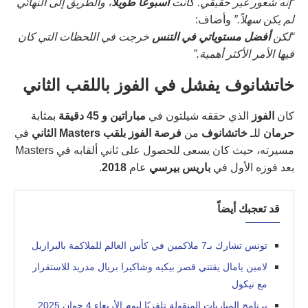
“إنه شعور غير حقيقي. كانت
أسبوعًا طويلًا
، والطريق إلى النهائي
لم يكن سهلاً.”
وأضاف:
“لكن
أفضل مستوياتي في التنس
خرجت في اللحظات التي كان
فيها الأمر الأكثر أهمية.”
خاتشانوف يفشل في الفوز باللقب الثاني
كان
الفوز
الذي حققه شيلتون في
مباراتين و 45 دقيقة
بمثابة
حرمان
للـ
خاتشانوف
من
فرصة الفوز بلقب Masters الثاني
في
مسيرته، حيث كان يسعى للحصول على ثاني ألقابه في Masters
بعد فوزه الأول في
باريس بيرسي
عام
2018
.
قد تعجبك أيضاً
تونس تشارك بـ7 ملاكمين في كأس العالم للملاكمة بالبرازيل
لامين يامال يقتني قصر بيكيه وشاكيرا بريال مدريد للاستقرار
مع نيكول
برنامج المباريات المنقولة تلفزيًا ليوم الأربعاء 4 جوان 2025