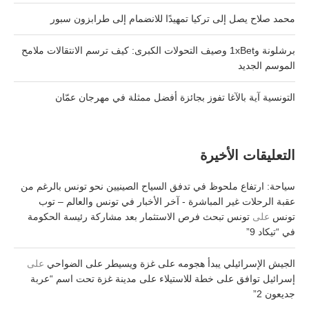
محمد صلاح يصل إلى تركيا تمهيدًا للانضمام إلى طرابزون سبور
برشلونة و1xBet وصيف التحولات الكبرى: كيف ترسم الانتقالات ملامح
الموسم الجديد
التونسية آية بالآغا تفوز بجائزة أفضل ممثلة في مهرجان عمّان
التعليقات الأخيرة
سياحة: ارتفاع ملحوظ في تدفق السياح الصينيين نحو تونس بالرغم من
عقبة الرحلات غير المباشرة - آخر الأخبار في تونس والعالم – توب
تونس
على
تونس تبحث فرص الاستثمار بعد مشاركة رئيسة الحكومة
في “تيكاد 9”
الجيش الإسرائيلي يبدأ هجومه على غزة ويسيطر على الضواحي
على
إسرائيل توافق على خطة للاستيلاء على مدينة غزة تحت اسم “عربة
جديعون 2”