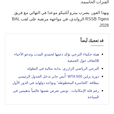
الفترات الحاسمة.
وبهذا الفوز، يضرب بيترو أتلتيكو موعدا في النهائي مع فريق
RSSB Tigers الرواندي، في مواجهة مرتقبة على لقب BAL
2026.
قد تعجبك أيضاً
هيئة حكماء الترجي تؤكد دعمها لحمدي المدب وتدعو الأحباء
للالتفاف حول الجمعية
الترجي الرياضي الزارزي: بداية مثالية في البطولة
دورة برلين WTA 500: أُنس جابر تدخل الجدول الرئيسي
ببطاقة “الخاسرة المحظوظة” وتواجه دولهايد في الدور الأول
رغم قلة الإمكانيات.. تونس تفرض نفسها عالمياً بذهبيتين في
السباحة