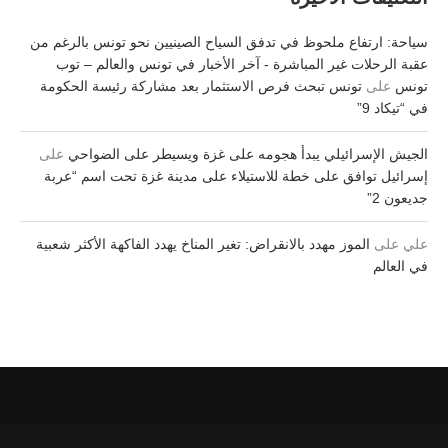
سياحة: ارتفاع ملحوظ في تدفق السياح الصينيين نحو تونس بالرغم من
عقبة الرحلات غير المباشرة - آخر الأخبار في تونس والعالم – توب
تونس
على
تونس تبحث فرص الاستثمار بعد مشاركة رئيسة الحكومة
في “تيكاد 9”
الجيش الإسرائيلي يبدأ هجومه على غزة ويسيطر على الضواحي
على
إسرائيل توافق على خطة للاستيلاء على مدينة غزة تحت اسم “عربة
جديعون 2”
علي
على
الموز مهدد بالانقراض: تغير المناخ يهدد الفاكهة الأكثر شعبية
في العالم