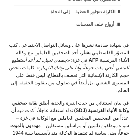
الكارثة تتجاوز التغطية… إلى النجاة
أرواح خلف العدسات
في شهادة صادمة نشرها على وسائل التواصل الاجتماعي، كتب
المصوّر الفلسطيني
بشار
، أحد الصحفيين العاملين مع وكالة
الأنباء الفرنسية
AFP
في غزة:
«جسدي نحيل، لم أعد أستطيع
المشي. أخي مات جوعاً، وأنا على وشك الانهيار»
. كلمات تلخص
حجم الكارثة الإنسانية التي تعصف بالقطاع، ليس فقط على
المستوى الشعبي، بل أيضاً في صفوف من ينقلون الحقيقة إلى
العالم.
في بيان استثنائي من حيث النبرة والحدة، أطلق
نقابة صحفيي
وكالة الأنباء الفرنسية (SDJ)
نداء استغاثة عاجلاً، أكدت فيه أن
عدداً من الصحفيين المحليين العاملين مع الوكالة في غزة –
سواء موظفين دائمين أو مراسلين مستقلين –
مهددون بالموت
جوعاً
، وهي سابقة لم تشهدها الوكالة منذ تأسيسها سنة 1944.