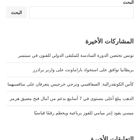
البحث
البحث
المشاركات الأخيرة
تونس تحتضن الدورة السادسة للملتقى الدولي للفنون في سبتمبر
بريطانيا توافق على استحواذ باراماونت على وارنر براذرز
كأس الكونفدرالية: الصفاقسي وترجي جرجيس يتعرفان على منافسيهما
الذهب يبلغ أعلى مستوى في 7 أسابيع بدعم من آمال فتح مضيق هرمز
ميسي يقود إنتر ميامي للفوز برباعية ويحطم رقمًا قياسيًا
التعليقات الأخيرة