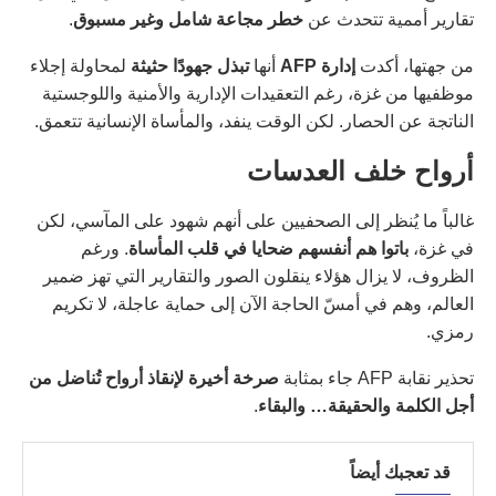
تقارير أممية تتحدث عن
خطر مجاعة شامل وغير مسبوق
.
من جهتها، أكدت
إدارة AFP
أنها
تبذل جهودًا حثيثة
لمحاولة إجلاء
موظفيها من غزة، رغم التعقيدات الإدارية والأمنية واللوجستية
الناتجة عن الحصار. لكن الوقت ينفد، والمأساة الإنسانية تتعمق.
أرواح خلف العدسات
غالباً ما يُنظر إلى الصحفيين على أنهم شهود على المآسي، لكن
في غزة،
باتوا هم أنفسهم ضحايا في قلب المأساة
. ورغم
الظروف، لا يزال هؤلاء ينقلون الصور والتقارير التي تهز ضمير
العالم، وهم في أمسّ الحاجة الآن إلى حماية عاجلة، لا تكريم
رمزي.
تحذير نقابة AFP جاء بمثابة
صرخة أخيرة لإنقاذ أرواح تُناضل من
أجل الكلمة والحقيقة… والبقاء
.
قد تعجبك أيضاً