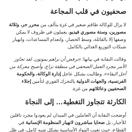
صحفيون في قلب المجاعة
لا يزال للوكالة طاقم صغير في غزة يتألف من
محرر حر، وثلاثة
مصورين، وستة مصوري فيديو
، يعملون في ظروف لا يمكن
وصفها إلا بالقاتلة، وسط الحصار، وانعدام المساعدات، وانهيار
شبكات التوزيع الغذائي بالكامل.
وقالت النقابة في بيانها:
«نرفض أن نراهم يموتون. لقد تجاوز
الأمر مجرد العمل الصحفي في منطقة نزاع، وأصبح معركة من
أجل البقاء»
. وطالبت بشكل عاجل
إدارة الوكالة، والحكومة
الفرنسية، والجهات الدولية
بالتحرك الفوري لتأمين
إجلاء
الصحفيين وعائلاتهم
من غزة.
الكارثة تتجاوز التغطية… إلى النجاة
أوضحت النقابة أن العاملين في الميدان لم يعودوا مجرد ناقلين
للأخبار، بل
ضحايا مباشرون لانهيار المنظومة الإنسانية
في
القطاع، حيث تغيب المواد الأساسية بشكل شبه كامل، في ظل