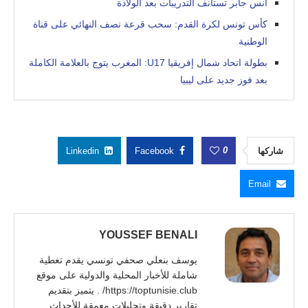
أنس جابر تستأنف التدريبات بعد الولادة
كأس تونس لكرة القدم: سحب قرعة نصف النهائي على قناة
الوطنية
بطولة اتحاد شمال إفريقيا U17: المغرب يتوج بالعلامة الكاملة
بعد فوز جديد على ليبيا
0
شاركها
Facebook
Linkedin
Email
YOUSSEF BENALI
يوسف بنعلي صحفي تونسي يقدم تغطية
شاملة للأخبار المحلية والدولية على موقع
https://toptunisie.club/ . يتميز بتقديم
تقارير دقيقة وتحليلات معمقة للأحداث