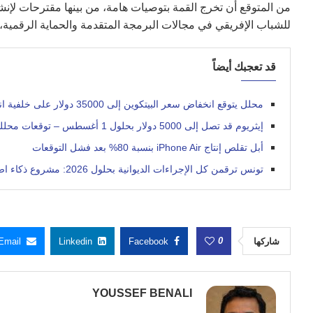
من المتوقع أن تخرج القمة بتوصيات هامة، من بينها مقترحات لإنشا
للشباب الإفريقي في مجالات البرمجة المتقدمة والحماية الرقمية،
قد تعجبك أيضاً
محلل يتوقع انخفاض سعر البيتكوين إلى 35000 دولار على خلفية انهيار مؤشر ناسداك
إيثريوم قد تصل إلى 5000 دولار بحلول 1 أغسطس – توقعات محللين
أبل تقلص إنتاج iPhone Air بنسبة 80% بعد فشل التوقعات
تونس ترقمن كل الإجراءات الديوانية بحلول 2026: مشروع ذكاء اصطناعي لتقليص الآجال
0
شاركها
Facebook
Linkedin
Email
YOUSSEF BENALI