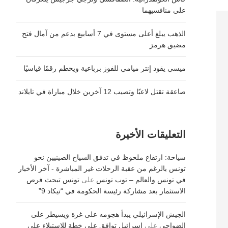
على منافسيهما
الذهب يبلغ أعلى مستوى في 7 أسابيع بدعم من آمال فتح
مضيق هرمز
ميسي يقود إنتر ميامي للفوز برباعية ويحطم رقمًا قياسيًا
صاعقة تقتل لاعبًا وتصيب 12 آخرين خلال مباراة في تايلاند
التعليقات الأخيرة
سياحة: ارتفاع ملحوظ في تدفق السياح الصينيين نحو
تونس بالرغم من عقبة الرحلات غير المباشرة - آخر الأخبار
في تونس والعالم – توب تونس
على
تونس تبحث فرص
الاستثمار بعد مشاركة رئيسة الحكومة في “تيكاد 9”
الجيش الإسرائيلي يبدأ هجومه على غزة ويسيطر على
الضواحي
على
إسرائيل توافق على خطة للاستيلاء على