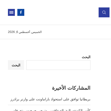
الخميس, أغسطس 6, 2026
البحث
البحث
المشاركات الأخيرة
بريطانيا توافق على استحواذ باراماونت على وارنر براذرز
كأس الكونفدرالية: الصفاقسي وترجي جرجيس يتعرفان