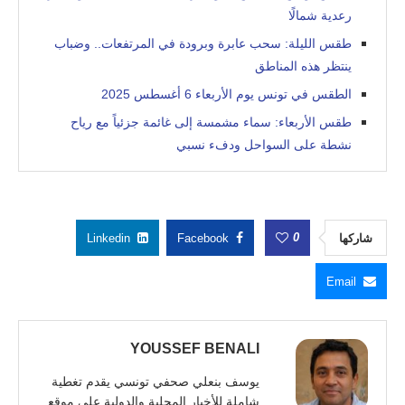
رعدية شمالًا
طقس الليلة: سحب عابرة وبرودة في المرتفعات.. وضباب
ينتظر هذه المناطق
الطقس في تونس يوم الأربعاء 6 أغسطس 2025
طقس الأربعاء: سماء مشمسة إلى غائمة جزئياً مع رياح
نشطة على السواحل ودفء نسبي
0
شاركها
Facebook
Linkedin
Email
YOUSSEF BENALI
يوسف بنعلي صحفي تونسي يقدم تغطية
شاملة للأخبار المحلية والدولية على موقع