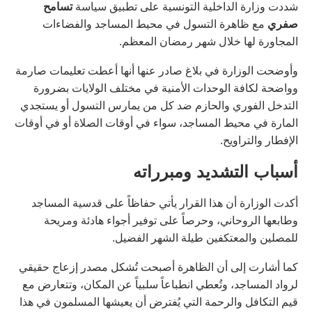
شددت وزارة الداخلية التونسية على تطبيق سياسة
تسامح
صفري
مع ظاهرة التسول في محيط المساجد والفضاءات
المجاورة لها خلال شهر رمضان المعظم.
وأوضحت الوزارة في بلاغ صادر عنها أنها أعطت تعليمات صارمة
وواضحة لكافة الوحدات الأمنية في مختلف الولايات بضرورة
التدخل الفوري والحازم ضد كل من يمارس التسول أو يستجدي
المارة في محيط المساجد، سواء في أوقات الصلاة أو في أوقات
الإفطار والتراويح.
أسباب التشديد ومبرراته
أكدت الوزارة أن هذا القرار يأتي حفاظاً على قدسية المساجد
وطابعها الروحاني، وحرصاً على توفير أجواء هادئة ومريحة
للمصلين والمعتكفين طيلة الشهر الفضيل.
كما أشارت إلى أن الظاهرة أصبحت تُشكل مصدر إزعاج حقيقي
لرواد المساجد، وتُعطي انطباعاً سلبياً عن المكان، وتتعارض مع
قيم التكافل والرحمة التي يُفترض أن يعيشها المسلمون في هذا