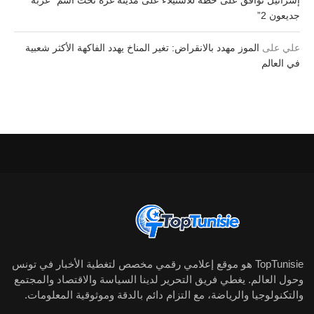
إسرائيل توافق على خطة للاستيلاء على مدينة غزة تحت اسم “عربة
جديعون 2”
علي
على
الموز مهدد بالانقراض: تغير المناخ يهدد الفاكهة الأكثر شعبية
في العالم
TopTunisie هو موقع إعلامي رقمي مخصص لتغطية الأخبار في تونس
وحول العالم. يغطي فريق التحرير لدينا السياسة والاقتصاد والمجتمع
والتكنولوجيا والرياضة، مع التزام دائم بالدقة وموثوقية المعلومات.