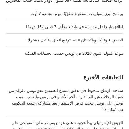
غرامة ضخمة على Meta بقيمة 567 مليون دولار بسبب حماية القاصرين
برنامج أبرز المباريات المنقولة تلفزيًا اليوم الجمعة 7 أوت
إطلاق نار داخل مدرسة في تايلاند يخلّف 7 قتلى و15 جريحًا
السعودية وتركيا وباكستان تتجه لتوقيع اتفاق دفاعي مشترك
موعد المولد النبوي 2026 في تونس حسب الحسابات الفلكية
التعليقات الأخيرة
سياحة: ارتفاع ملحوظ في تدفق السياح الصينيين نحو تونس بالرغم من
عقبة الرحلات غير المباشرة - آخر الأخبار في تونس والعالم – توب
تونس
على
تونس تبحث فرص الاستثمار بعد مشاركة رئيسة الحكومة
في “تيكاد 9”
الجيش الإسرائيلي يبدأ هجومه على غزة ويسيطر على الضواحي
على