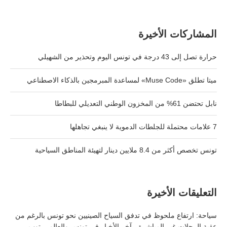
المشاركات الأخيرة
حرارة تصل إلى 43 درجة في تونس اليوم وتحذير من الشهيلي
ميتا تطلق «Muse Code» لمساعدة المبرمجين بالذكاء الاصطناعي
نابل تحتضن 61% من المخزون الوطني التعديلي للبطاطا
7 علامات محتملة للجلطات الدموية لا ينبغي تجاهلها
تونس تخصص أكثر من 8.4 ملايين دينار لتهيئة المناطق السياحية
التعليقات الأخيرة
سياحة: ارتفاع ملحوظ في تدفق السياح الصينيين نحو تونس بالرغم من
عقبة الرحلات غير المباشرة - آخر الأخبار في تونس والعالم – توب