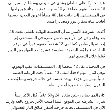
عيد الحانوكا على شاطئ بوندي في سيدني يوم 14 ديسمبر إلى
16 شخصاً، بينهم طفلة تبلغ 10 سنوات توفيت متأثرة بجراحها
في المستشفى، إلى جانب نقل 40 مصاباً آخرين للعلاج، حسبما
أفادت قناة سكاي نيوز ومصادر أمنية.
أكدت الشرطة الأسترالية أن الحصيلة النهائية للقتلى بلغت 16،
بعد وفاة رجل في الأربعينيات من عمره في المستشفى إثر
إصابته بالرصاص. كما لقي 13 شخصاً حتفهم فوراً في موقع
الحادث، فيما يُعد الضحية السادسة عشرة أحد المهاجمين الذين
قُتلوا خلال التصدي لهم.
في المجمل، نقل 42 شخصاً إلى المستشفيات عقب الهجوم،
توفي اثنان منهم لاحقاً، ليبقى 40 مصاباً تحت الرعاية الطبية
حالياً. ومن بين هؤلاء، يوجد خمسة في حالة حرجة، بينما يُصنف
الباقون بإصابات خطيرة أو متوسطة.
كان المهاجمان رجلين يبلغان 24 و50 عاماً، قُتل الأكبر سناً
بنيران الشرطة في الموقع، فيما أُصيب الآخر بجروح بالغة ويُرقد
الآن في المستشفى بحالة حرجة. أسفر إطلاق النار العشوائي