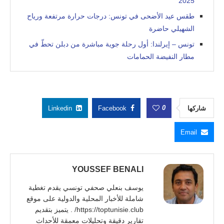
2025
طقس عيد الأضحى في تونس: درجات حرارة مرتفعة ورياح
الشهيلي حاضرة
تونس – إيرلندا: أول رحلة جوية مباشرة من دبلن تحطّ في
مطار النفيضة الحمامات
0
شاركها
Facebook
Linkedin
Email
YOUSSEF BENALI
يوسف بنعلي صحفي تونسي يقدم تغطية
شاملة للأخبار المحلية والدولية على موقع
https://toptunisie.club/ . يتميز بتقديم
تقارير دقيقة وتحليلات معمقة للأحداث