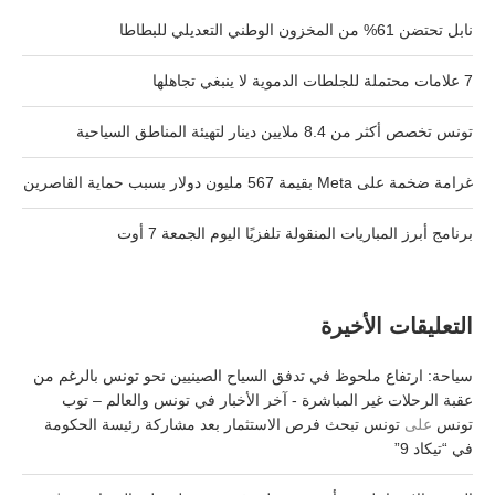
نابل تحتضن 61% من المخزون الوطني التعديلي للبطاطا
7 علامات محتملة للجلطات الدموية لا ينبغي تجاهلها
تونس تخصص أكثر من 8.4 ملايين دينار لتهيئة المناطق السياحية
غرامة ضخمة على Meta بقيمة 567 مليون دولار بسبب حماية القاصرين
برنامج أبرز المباريات المنقولة تلفزيًا اليوم الجمعة 7 أوت
التعليقات الأخيرة
سياحة: ارتفاع ملحوظ في تدفق السياح الصينيين نحو تونس بالرغم من
عقبة الرحلات غير المباشرة - آخر الأخبار في تونس والعالم – توب
تونس
على
تونس تبحث فرص الاستثمار بعد مشاركة رئيسة الحكومة
في “تيكاد 9”