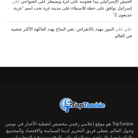
الجيش الإسرائيلي يبدأ هجومه على غزة ويسيطر على الضواحي
على
إسرائيل توافق على خطة للاستيلاء على مدينة غزة تحت اسم “عربة
جديعون 2”
علي
على
الموز مهدد بالانقراض: تغير المناخ يهدد الفاكهة الأكثر شعبية
في العالم
TopTunisie هو موقع إعلامي رقمي مخصص لتغطية الأخبار في تونس
وحول العالم. يغطي فريق التحرير لدينا السياسة والاقتصاد والمجتمع
والتكنولوجيا والرياضة، مع التزام دائم بالدقة وموثوقية المعلومات.