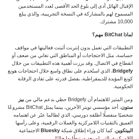
الإقبال الهائل أدى إلى بلوغ الحد الأقصى لعدد المستخدمين
المسموح لهم بالمشاركة في النسخة التجريبية، والذي يبلغ
10,000 مشترك.
لماذا BitChat مهم؟
التطبيقات التي تعمل بدون إنترنت أثبتت فعاليتها في مواقف
حساسة، مثل الاحتجاجات أو المناطق التي تعاني من ضعف أو
انقطاع في الاتصال. وقد برزت أهمية هذه التطبيقات من خلال
Bridgefy
، الذي استُخدم على نطاق واسع خلال احتجاجات هونغ
كونغ المؤيدة للديمقراطية، بفضل قدرته على تفادي الرقابة
الحكومية.
ومن المثير للاهتمام أن Bridgefy حظي بدعم مالي من
بيز
ستون
، أحد مؤسسي تويتر الآخرين، بينما يمثل BitChat مشروعًا
شخصيًا منفصلًا أطلقه دورسي، الذي لطالما عبّر عن اهتمامه
العميق بالتقنيات اللامركزية والعملات الرقمية، وعلى رأسها
البيتكوين
. كما كان وراء إطلاق شبكة
Bluesky
الاجتماعية
اللامركزية، التي لم يعد مرتبطًا بها حاليًا.