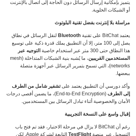
يتميز بإمكانية إرسال الرسائل دون الحاجة إلى اتصال بالإنترنت
أو الشبكات الخلوية.
مراسلة بلا إنترنت بفضل تقنية البلوتوث
يعتمد BitChat على تقنية
Bluetooth
لنقل الرسائل في نطاق
يصل إلى 100 متر، إلا أن التطبيق يملك قدرة ذكية على توسيع
هذا النطاق حتى 300 متر عبر استخدام خاصية
التوجيه عبر
المستخدمين القريبين
، ما يُشبه بنية الشبكات المتداخلة (mesh
networks)، التي تسمح بتمرير الرسائل عبر أجهزة متصلة
ببعضها.
وأكد دورسي أن التطبيق يعتمد على
تشفير شامل من الطرف
إلى الطرف
(End-to-End Encryption)، ما يضمن أقصى درجات
الأمان والخصوصية أثناء تبادل الرسائل بين المستخدمين.
إقبال واسع على النسخة التجريبية
رغم أن BitChat لا يزال في مرحلة الاختبار، فقد تم فتح باب
التسجيل عبر منصة
TestFlight
التابعة لشركة Apple. لكن