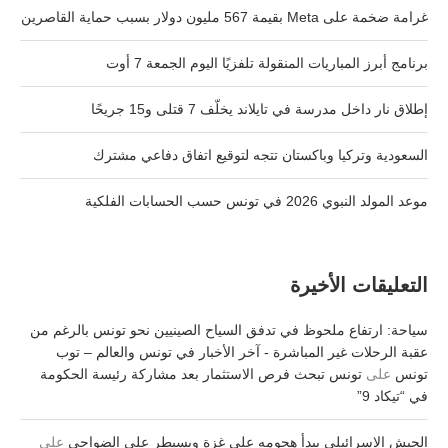
غرامة ضخمة على Meta بقيمة 567 مليون دولار بسبب حماية القاصرين
برنامج أبرز المباريات المنقولة تلفزيًا اليوم الجمعة 7 أوت
إطلاق نار داخل مدرسة في تايلاند يخلّف 7 قتلى و15 جريحًا
السعودية وتركيا وباكستان تتجه لتوقيع اتفاق دفاعي مشترك
موعد المولد النبوي 2026 في تونس حسب الحسابات الفلكية
التعليقات الأخيرة
سياحة: ارتفاع ملحوظ في تدفق السياح الصينيين نحو تونس بالرغم من
عقبة الرحلات غير المباشرة - آخر الأخبار في تونس والعالم – توب
تونس
على
تونس تبحث فرص الاستثمار بعد مشاركة رئيسة الحكومة
في “تيكاد 9”
الجيش الإسرائيلي يبدأ هجومه على غزة ويسيطر على الضواحي
على