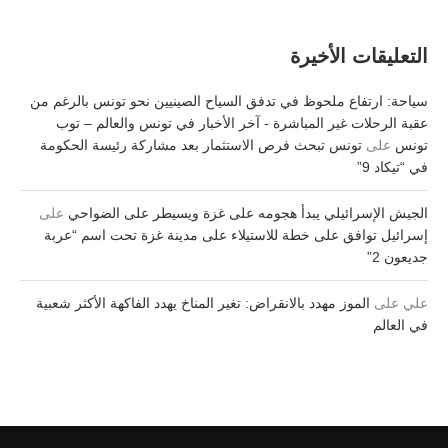
التعليقات الأخيرة
سياحة: ارتفاع ملحوظ في تدفق السياح الصينيين نحو تونس بالرغم من
عقبة الرحلات غير المباشرة - آخر الأخبار في تونس والعالم – توب
تونس
على
تونس تبحث فرص الاستثمار بعد مشاركة رئيسة الحكومة
في “تيكاد 9”
الجيش الإسرائيلي يبدأ هجومه على غزة ويسيطر على الضواحي
على
إسرائيل توافق على خطة للاستيلاء على مدينة غزة تحت اسم “عربة
جديعون 2”
علي
على
الموز مهدد بالانقراض: تغير المناخ يهدد الفاكهة الأكثر شعبية
في العالم