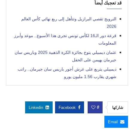
قد تعجبك أيضاً
النرويج تقصي البرازيل وتتأهل إلى ربع نهائي كأس العالم
2026
قرعة دور الـ16 لكأس تونس تجرى هذا الأسبوع.. موعد وأبرز
المعلومات
عثمان ديمبيلي يتوج بجائزة الكرة الذهبية 2025 وباريس سان
جيرمان يهيمن على الحفل
ديمبيلي يتربع على عرش أجور باريس سان جيرمان.. راتب
شهري يقارب 1.56 مليون يورو
0
شاركها
Facebook
Linkedin
Email