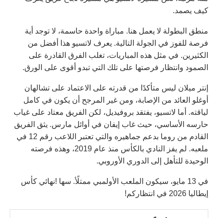
كيف يصمد.
منطق البطولة لا يعمل هنا. مباراة واحدة حاسمة، لا توجد أية
فرصة للفوز في الجولة التالية. يعرف لاتسيو هذا أفضل من
الكثيرين. في مثل هذه المباريات، تغلب الفرق القادرة على
الصمود وانتظار فرصتها على تلك التي تبدو أقوى على الورق.
إنتر ميلان ليس متأكدًا من قدرته على الاعتماد على تشالهان
أوغلو العائد من الإصابة، ومن غير المرجح أن يكون في كامل
لياقته. أما لاتسيو، يفتقد بروفيديل، لكن الفريق معتاد على غياب
حارسه الأساسي، حيث غاب إيفان في أوائل مارس. يثق الفريق
القادم من روما بدعم جماهيره والتي تعتبر اللاعب رقم 12 في
ملعبه. لم يفز النادي بالكأس منذ عام 2019، وهذه فرصته
الوحيدة للتأهل إلى الدوري الأوروبي.
في 13 مايو، سيكون الملعب الأولمبي ممتلًأ. سها !نهائي كأس
إيطاليا 2026 في انتظاركم!