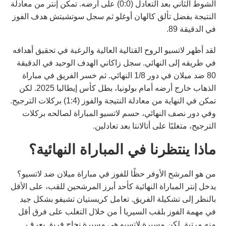
الشوط الثاني بعد التعادل (0:0) على أرضه. تمكن إنتر من معادلة
النتيجة بفضل تألق كالهان أوغلو ثم سجل سوتشيتش هدف الفوز
في الدقيقة 89.
لقد أظهر لاتسيو الروح القتالية العالية والرغبة في تحقيق أهدافه
في طريقه إلى النهائي. سجل زاكاني الهدف الوحيد في الدقيقة
80 ضد ميلان في دور 1/8 النهائي. ثم خسر الفريق في مباراة
الذهاب خارج أرضه أمام بولونيا، بطل كأس إيطاليا 2025. لكن
تمكن في النهاية من معادلة النتيجة والفوز (1:4) بركلات الترجيح.
وفي دور نصف النهائي، حسم لاتسيو المباراة لصالحه بركلات
الترجيح، متغلبًا على أتالانتا بعد تعادلين.
ماذا ينتظرنا في المباراة النهائية؟
من هو المرشح الأوفر حظًا للفوز في مباراة ميلان ضد لاتسيو؟
يدخل إنتر المباراة النهائية كأحد أبرز المرشحين للقب، على الأقل
بالنظر إلى تشكيلة الفريق. تعامل كريستيان تشيفو بشكل جيد
في مهمة الفوز بلقب السيريا أ من خلال التغلب على فرق أقل
منه مرتبة. لكن مسيرة لاتسيو هي مسيرة نجاح فريق يعرف