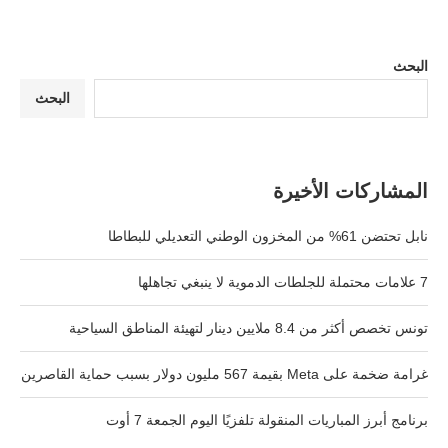
البحث
البحث
المشاركات الأخيرة
نابل تحتضن 61% من المخزون الوطني التعديلي للبطاطا
7 علامات محتملة للجلطات الدموية لا ينبغي تجاهلها
تونس تخصص أكثر من 8.4 ملايين دينار لتهيئة المناطق السياحية
غرامة ضخمة على Meta بقيمة 567 مليون دولار بسبب حماية القاصرين
برنامج أبرز المباريات المنقولة تلفزيًا اليوم الجمعة 7 أوت