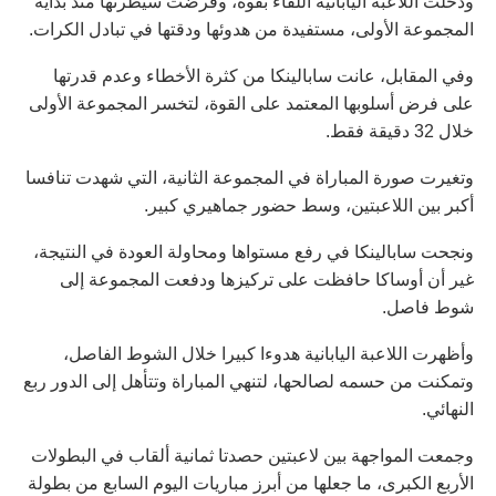
ودخلت اللاعبة اليابانية اللقاء بقوة، وفرضت سيطرتها منذ بداية
المجموعة الأولى، مستفيدة من هدوئها ودقتها في تبادل الكرات.
وفي المقابل، عانت سابالينكا من كثرة الأخطاء وعدم قدرتها
على فرض أسلوبها المعتمد على القوة، لتخسر المجموعة الأولى
خلال 32 دقيقة فقط.
وتغيرت صورة المباراة في المجموعة الثانية، التي شهدت تنافسا
أكبر بين اللاعبتين، وسط حضور جماهيري كبير.
ونجحت سابالينكا في رفع مستواها ومحاولة العودة في النتيجة،
غير أن أوساكا حافظت على تركيزها ودفعت المجموعة إلى
شوط فاصل.
وأظهرت اللاعبة اليابانية هدوءا كبيرا خلال الشوط الفاصل،
وتمكنت من حسمه لصالحها، لتنهي المباراة وتتأهل إلى الدور ربع
النهائي.
وجمعت المواجهة بين لاعبتين حصدتا ثمانية ألقاب في البطولات
الأربع الكبرى، ما جعلها من أبرز مباريات اليوم السابع من بطولة