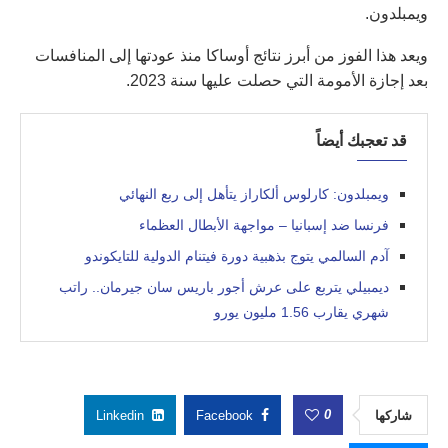
ويمبلدون.
ويعد هذا الفوز من أبرز نتائج أوساكا منذ عودتها إلى المنافسات
بعد إجازة الأمومة التي حصلت عليها سنة 2023.
قد تعجبك أيضاً
ويمبلدون: كارلوس ألكاراز يتأهل إلى ربع النهائي
فرنسا ضد إسبانيا – مواجهة الأبطال العظماء
آدم السالمي يتوج بذهبية دورة فيتنام الدولية للتايكوندو
ديمبيلي يتربع على عرش أجور باريس سان جيرمان.. راتب
شهري يقارب 1.56 مليون يورو
0
شاركها
Facebook
Linkedin