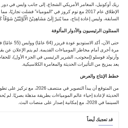
ريك أوكونيل، المغامر الأمريكي الشجاع، إلى جانب وايس في دور إي
الإطلاق عام 2017 مع توم كروز في “المومياء” فشلت تجار
السابقة، وليس إعادة إنتاج، مما يُثيرْ إِلَىْ مَشَاهِدِيْنْ الْأَوَّلِيِّيْنْ شَوْقًاْ كَبِ
الممثلون الرئيسيون والأدوار المألوفة
حتى الآن، أكد
مرة أخرى أمام مخاطر المومياءات القديمة. لم يتم الإعلان عن بق
وأرنولد فوسلو (إمحوتب، الشرير الرئيسي في الجزء الأول)، للحفاظ ع
يعد بمزيج من التأثيرات الحديثة والمغامرة الكلاسيكية.
خطط الإنتاج والعرض
من المتوقع أن يبدأ التصوير ف
الحديثة لإعادة إحياء عالم المومياءات بطريقة مذهلة بصريًا. لم ي
السينما في 2028، مع إمكانية إصدار على منصات البث.
قد تعجبك أيضاً