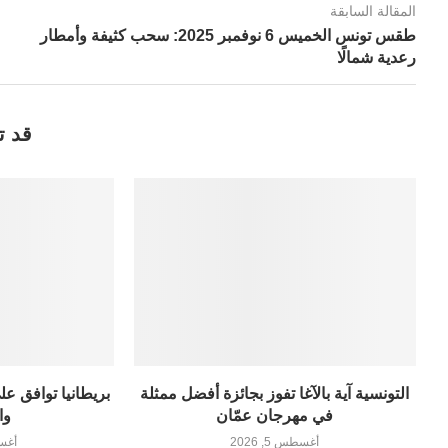
المقالة السابقة
طقس تونس الخميس 6 نوفمبر 2025: سحب كثيفة وأمطار
رعدية شمالًا
قد ت
التونسية آية بالآغا تفوز بجائزة أفضل ممثلة
بريطانيا توافق ع
في مهرجان عمّان
وا
أغسطس 5, 2026
أغسطس