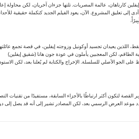
فلين كارناهان، عالمة المصريات. تلتها جزءان آخريان، لكن محاولة إعا
يًا، مما أدى إلى تعليق المشروع. الآن، يعود الفيلم الجديد كتكملة حقيقية للأحد
يرًاْ.
 الاستوديو عودة فريزر (64 عامًا) ووايس (55 عامًا) فقط، اللذين يعيدان تجسيد أوكونيل وزوجته إيفلين، في قصة تجمع عائلت
ية الطاقم، لكن المعجبين يأملون في عودة جون هانا (شقيق إيفلين)
لى الجو الأصلي للسلسلة. الإخراج والكتابة لم يُعلنا بعد، لكن الاستود
ي منتصف 2026، مع تركيز على تطوير القصة لتكون أكثر ارتباطًا بالأجزاء السابقة، مستفيدًا من تقنيات ال
ُحدد موعد العرض الرسمي بعد، لكن المصادر تشير إلى أنه قد يصل إلى دو