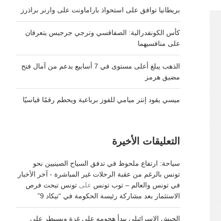
بريطانيا توافق على استحواذ باراماونت على وارنر براذرز
كأس الكونفدرالية: الصفاقسي وترجي جرجيس يتعرفان
على منافسيهما
الذهب يبلغ أعلى مستوى في 7 أسابيع بدعم من آمال فتح
مضيق هرمز
ميسي يقود إنتر ميامي للفوز برباعية ويحطم رقمًا قياسيًا
التعليقات الأخيرة
سياحة: ارتفاع ملحوظ في تدفق السياح الصينيين نحو
تونس بالرغم من عقبة الرحلات غير المباشرة - آخر الأخبار
في تونس والعالم – توب تونس
على
تونس تبحث فرص
الاستثمار بعد مشاركة رئيسة الحكومة في “تيكاد 9”
الجيش الإسرائيلي يبدأ هجومه على غزة ويسيطر على