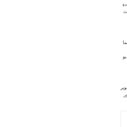
دة
اث
هما
يو
تصوير
ر