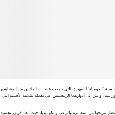
ن سلسلة “المومياء” الشهيرة، التي جمعت عشرات الملايين من المشاهدين
اشيل وايس إلى أدوارهما الرئيسيتين، في تكملة للثلاثية الأصلية التي
1999، الذي حقق نجاحًا هائلاً بفضل مزيجها من المغامرة والرعب والكوميديا، حيث أعاد فريزر تجسيد