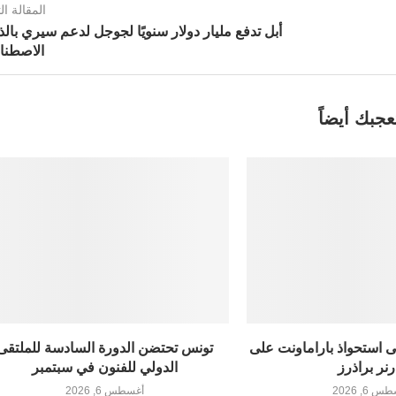
المقالة الت
أبل تدفع مليار دولار سنويًا لجوجل لدعم سيري بالذ
الاصطنا
عجبك أيضاً
لى استحواذ باراماونت على
تونس تحتضن الدورة السادسة للملتقى
رنر براذرز
الدولي للفنون في سبتمبر
 6, 2026
أغسطس 6, 2026