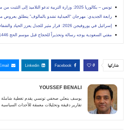
تونس – بكالوريا 2025: وزارة التربية تدعو التلاميذ إلى التثبت من معدلات المراقبة المستمرة
رابعة الجديدي: مهرجان “العبدلية تشدو بالمالوف” ينطلق بعروض م
إسرائيل في يوروفيجن 2026: قرار مثير للجدل يعزز الحياد والشفافية
مفتي السعودية يوجه رسالة وتحذيراً للحجاج قبل موسم الحج 1446
0
شاركها
Facebook
Linkedin
Email
YOUSSEF BENALI
تقارير دقيقة وتحليلات معمقة للأحداث السياسية وا