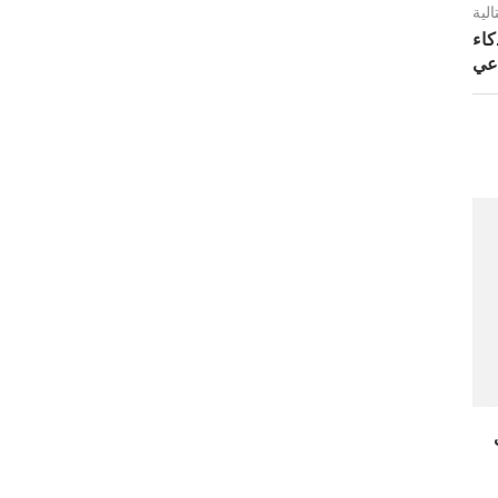
الية
كاء
عي