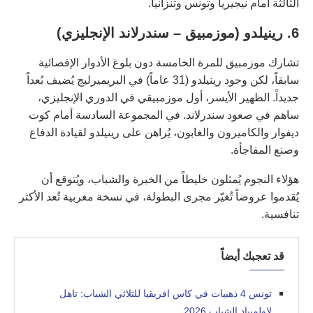
الثالثة أمام نيجيريا وتونس وتنزانيا.
6. رينيلدو (موزمبيق – سندرلاند الإنجليزي)
تشارك موزمبيق للمرة الخامسة دون بلوغ الأدوار الإقصائية
سابقاً، لكن وجود رينيلدو (31 عاماً) في البريميرليج يُضيف بُعداً
جديداً. الظهير الأيسر، أول موزمبيقي في الدوري الإنجليزي،
ساهم في صعود سندرلاند. في المجموعة السادسة أمام كوت
ديفوار والكاميرون والغابون، يُراهن على رينيلدو لقيادة الدفاع
وصنع المفاجأة.
هؤلاء النجوم يُمثلون خليطاً من الخبرة والشباب، ويُتوقع أن
يُقدموا عروضاً تُغيّر مجرى البطولة، في نسخة مغربية تُعد الأكثر
تنافسية.
قد تعجبك أيضاً
تونس 4 ذهبيات في كاس افريقيا للثلاثي الشباب: تاهل
لاولمبياد الشباب 2026