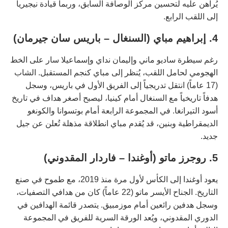
يُراهن عليه لتحسين مركز الوصافة السابق، وربما قيادة نيجيريا
إلى اللقب الرابع.
4. إبراهيم مباي (السنغال – باريس سان جيرمان)
رغم سيطرة ساديو ماني وإليمان نداي وإسماعيلا سار على الخط
الهجومي لحامل اللقب، يُنظر إلى مباي كنجم المستقبل. الشاب
(17 عاماً) انتقل تدريجياً إلى الفريق الأول في باريس، وسجل
هدفاً تاريخياً مع السنغال أمام كينيا، ليصبح أصغر هداف في تاريخ
أسود التيرانغا. في المجموعة الرابعة أمام بوتسوانا والكونغو
الديمقراطية وبنين، قد يُقدم مباي انطلاقة مذهلة تُعلن عن جيل
جديد.
5. روجرز ماتو (أوغندا – فاردار المقدوني)
يعود أوغندا إلى الكأس لأول مرة منذ 2019، مع طموح في صنع
التاريخ. الجناح الأيسر ماتو (22 عاماً) كان من هدافي التصفيات،
وسجل هدفين رائعين أمام موزمبيق. يتصدر قائمة الهدافين في
الدوري المقدوني، ويُعد الورقة السرية للفريق في المجموعة