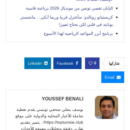
اليابان تقصي تونس من مونديال 2026 برباعية قاسية
كريستيانو رونالدو: سأعتزل قريبا وربما أبكي… مانشستر
يونايتد في قلبي لكن يحتاج تغييرا
برنامج أبرز المواعيد الرياضية لهذا الأسبوع
0
شاركها
Facebook
Linkedin
Email
YOUSSEF BENALI
يوسف بنعلي صحفي تونسي يقدم تغطية
شاملة للأخبار المحلية والدولية على موقع
https://toptunisie.club/ . يتميز بتقديم
تقارير دقيقة وتحليلات معمقة للأحداث