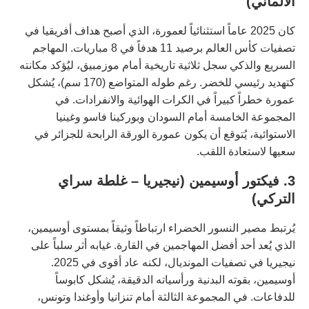
الألماني)
كان 2025 عاماً استثنائياً لعمورة، الذي أصبح هداف أفريقيا في
تصفيات كأس العالم برصيد 11 هدفاً في 8 مباريات. المهاجم
السريع والذكي سجل ثلاثية تاريخية أمام موزمبيق، ليُؤكد مكانته
كتهديد رئيسي للخضر. رغم طوله المتواضع (170 سم)، يُشكل
عمورة خطراً كبيراً في الكرات الهوائية والانفرادات. في
المجموعة الخامسة أمام السودان وبوركينا فاسو وغينيا
الاستوائية، يُتوقع أن يكون عمورة الورقة الرابحة للجزائر في
سعيها لاستعادة اللقب.
3. فيكتور أوسيمين (نيجيريا – غلطة سراي
التركي)
يُرتبط مصير النسور الخضراء ارتباطاً وثيقاً بمستوى أوسيمين،
الذي يُعد أحد أفضل المهاجمين في القارة. غيابه أثر سلباً على
نيجيريا في تصفيات المونديال، لكنه عاد أقوى في 2025.
أوسيمين، بقوته البدنية ورأسياته الدقيقة، يُشكل كابوساً
للدفاعات. في المجموعة الثالثة أمام تنزانيا وأوغندا وتونس،