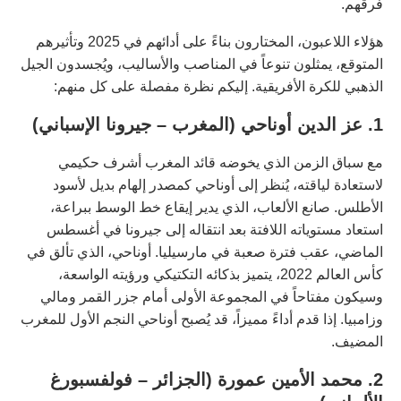
فرقهم.
هؤلاء اللاعبون، المختارون بناءً على أدائهم في 2025 وتأثيرهم
المتوقع، يمثلون تنوعاً في المناصب والأساليب، ويُجسدون الجيل
الذهبي للكرة الأفريقية. إليكم نظرة مفصلة على كل منهم:
1. عز الدين أوناحي (المغرب – جيرونا الإسباني)
مع سباق الزمن الذي يخوضه قائد المغرب أشرف حكيمي
لاستعادة لياقته، يُنظر إلى أوناحي كمصدر إلهام بديل لأسود
الأطلس. صانع الألعاب، الذي يدير إيقاع خط الوسط ببراعة،
استعاد مستوياته اللافتة بعد انتقاله إلى جيرونا في أغسطس
الماضي، عقب فترة صعبة في مارسيليا. أوناحي، الذي تألق في
كأس العالم 2022، يتميز بذكائه التكتيكي ورؤيته الواسعة،
وسيكون مفتاحاً في المجموعة الأولى أمام جزر القمر ومالي
وزامبيا. إذا قدم أداءً مميزاً، قد يُصبح أوناحي النجم الأول للمغرب
المضيف.
2. محمد الأمين عمورة (الجزائر – فولفسبورغ