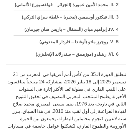
2. محمد الأمين عمورة (الجزائر – فولفسبورغ الألماني)
3. فيكتور أوسيمين (نيجيريا – غلطة سراي التركي)
4. إبراهيم مباي (السنغال – باريس سان جيرمان)
5. روجرز ماتو (أوغندا – فاردار المقدوني)
6. رينيلدو (موزمبيق – سندرلاند الإنجليزي)
تنطلق الدورة الـ35 من كأس أمم أفريقيا في المغرب من 21
ديسمبر 2025 إلى 18 يناير 2026، بمشاركة 24 منتخباً يتنافسون
على اللقب القاري في بطولة تُعد الأكثر إثارة في السنوات
الأخيرة. يطمح المنتخب المغربي المضيف في تحقيق التتويج
الثاني في تاريخه بعد 1976، بينما يسعى المصري محمد صلاح
لقيادة الفراعنة إلى أول لقب منذ 2010. في هذا السياق، يبرز
ستة لاعبين كنجوم محتملين للبطولة، يجمعون بين الخبرة
الأوروبية والطموح القاري، ليُشكلوا عوامل حاسمة في مسارات