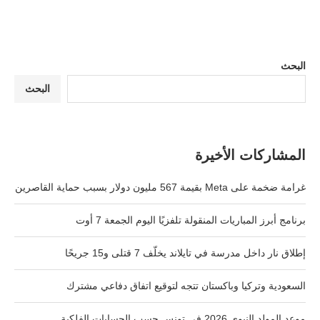
البحث
البحث
المشاركات الأخيرة
غرامة ضخمة على Meta بقيمة 567 مليون دولار بسبب حماية القاصرين
برنامج أبرز المباريات المنقولة تلفزيًا اليوم الجمعة 7 أوت
إطلاق نار داخل مدرسة في تايلاند يخلّف 7 قتلى و15 جريحًا
السعودية وتركيا وباكستان تتجه لتوقيع اتفاق دفاعي مشترك
موعد المولد النبوي 2026 في تونس حسب الحسابات الفلكية