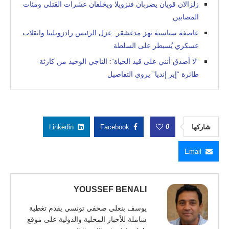
زلزالان قويان يضربان فنزويلا ويخلفان عشرات القتلى ومئات
المصابين
عاصفة سياسية تهز مدغشقر: عزل الرئيس رادزويلينا وانقلاب
عسكري يُسيطر على السلطة
“لا أصدق أنني على قيد الحياة”: الناجي الوحيد من كارثة
طائرة “إير إنديا” يروي التفاصيل
0
شاركها
Facebook
Linkedin
Email
YOUSSEF BENALI
يوسف بنعلي صحفي تونسي يقدم تغطية
شاملة للأخبار المحلية والدولية على موقع