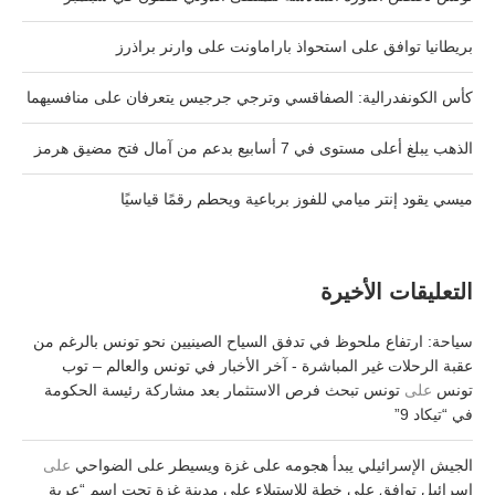
بريطانيا توافق على استحواذ باراماونت على وارنر براذرز
كأس الكونفدرالية: الصفاقسي وترجي جرجيس يتعرفان على منافسيهما
الذهب يبلغ أعلى مستوى في 7 أسابيع بدعم من آمال فتح مضيق هرمز
ميسي يقود إنتر ميامي للفوز برباعية ويحطم رقمًا قياسيًا
التعليقات الأخيرة
سياحة: ارتفاع ملحوظ في تدفق السياح الصينيين نحو تونس بالرغم من
عقبة الرحلات غير المباشرة - آخر الأخبار في تونس والعالم – توب
تونس
على
تونس تبحث فرص الاستثمار بعد مشاركة رئيسة الحكومة
في “تيكاد 9”
الجيش الإسرائيلي يبدأ هجومه على غزة ويسيطر على الضواحي
على
إسرائيل توافق على خطة للاستيلاء على مدينة غزة تحت اسم “عربة