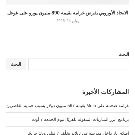
الاتحاد الأوروبي يفرض غرامة بقيمة 890 مليون يورو على غوغل
يوليو 24, 2026
البحث
البحث
المشاركات الأخيرة
غرامة ضخمة على Meta بقيمة 567 مليون دولار بسبب حماية القاصرين
برنامج أبرز المباريات المنقولة تلفزيًا اليوم الجمعة 7 أوت
إطلاق نار داخل مدرسة في تايلاند يخلّف 7 قتلى و15 جريحًا