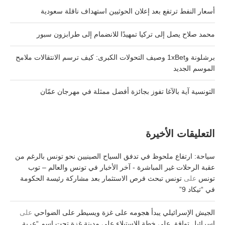
أسعار النفط ترتفع بعد إعلان الحوثيين استهداف ناقلة سعودية
محمد صلاح يصل إلى تركيا تمهيدًا للانضمام إلى طرابزون سبور
برشلونة و1xBet وصيف التحولات الكبرى: كيف ترسم الانتقالات ملامح
الموسم الجديد
التونسية آية بالآغا تفوز بجائزة أفضل ممثلة في مهرجان عمّان
التعليقات الأخيرة
سياحة: ارتفاع ملحوظ في تدفق السياح الصينيين نحو تونس بالرغم من
عقبة الرحلات غير المباشرة - آخر الأخبار في تونس والعالم – توب
تونس
على
تونس تبحث فرص الاستثمار بعد مشاركة رئيسة الحكومة
في “تيكاد 9”
الجيش الإسرائيلي يبدأ هجومه على غزة ويسيطر على الضواحي
على
إسرائيل توافق على خطة للاستيلاء على مدينة غزة تحت اسم “عربة