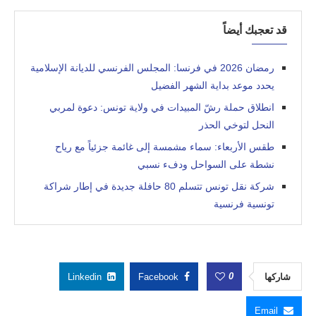
قد تعجبك أيضاً
رمضان 2026 في فرنسا: المجلس الفرنسي للديانة الإسلامية
يحدد موعد بداية الشهر الفضيل
انطلاق حملة رشّ المبيدات في ولاية تونس: دعوة لمربي
النحل لتوخي الحذر
طقس الأربعاء: سماء مشمسة إلى غائمة جزئياً مع رياح
نشطة على السواحل ودفء نسبي
شركة نقل تونس تتسلم 80 حافلة جديدة في إطار شراكة
تونسية فرنسية
0
شاركها
Facebook
Linkedin
Email