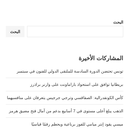
البحث
البحث
المشاركات الأخيرة
تونس تحتضن الدورة السادسة للملتقى الدولي للفنون في سبتمبر
بريطانيا توافق على استحواذ باراماونت على وارنر براذرز
كأس الكونفدرالية: الصفاقسي وترجي جرجيس يتعرفان على منافسيهما
الذهب يبلغ أعلى مستوى في 7 أسابيع بدعم من آمال فتح مضيق هرمز
ميسي يقود إنتر ميامي للفوز برباعية ويحطم رقمًا قياسيًا