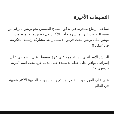
التعليقات الأخيرة
سياحة: ارتفاع ملحوظ في تدفق السياح الصينيين نحو تونس بالرغم من
عقبة الرحلات غير المباشرة - آخر الأخبار في تونس والعالم – توب
تونس
على
تونس تبحث فرص الاستثمار بعد مشاركة رئيسة الحكومة
في “تيكاد 9”
الجيش الإسرائيلي يبدأ هجومه على غزة ويسيطر على الضواحي
على
إسرائيل توافق على خطة للاستيلاء على مدينة غزة تحت اسم “عربة
جديعون 2”
علي
على
الموز مهدد بالانقراض: تغير المناخ يهدد الفاكهة الأكثر شعبية
في العالم