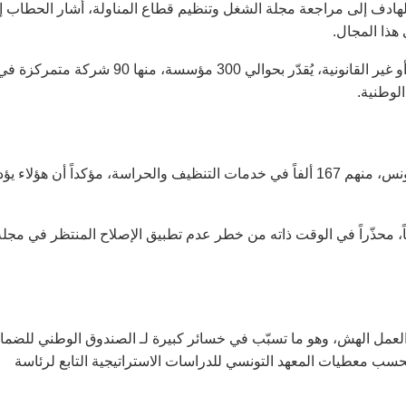
ادف إلى مراجعة مجلة الشغل وتنظيم قطاع المناولة، أشار الحطاب إ
 هذا المجال.
وأوضح أن عدد الشركات الناشطة في المناولة، سواء المصرّح بها أو غير القانونية، يُقدّر بحوالي 300 مؤسسة، منها 90 شركة متمركزة
الوطنية.
وفق تقديراته، يعمل نحو 230 ألف شخص في قطاع المناولة في تونس، منهم 167 ألفاً في خدمات التنظيف والحراسة، مؤكداً أن هؤلا
، محذّراً في الوقت ذاته من خطر عدم تطبيق الإصلاح المنتظر في مجلة
مارسون أشكالاً من العمل الهش، وهو ما تسبّب في خسائر كبيرة لـ الصندوق الوطني للضم
ماعي (CNSS)، بلغت قيمتها 1.4 مليار دينار في سنة 2020، بحسب معطيات المعهد التونسي للدراسات الاستراتيجية التابع لرئاسة