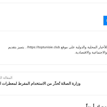
يوسف بنعلي صحفي تونسي يقدم تغطية شاملة للأخبار المحلية والدولية على موقع https://toptunisie.club/ . يتميز بتقديم
لاجتماعية والاقتصادية.
المقالة الت
وزارة الصحّة تُحذّر من الاستخدام المفرط لمعطرات ا