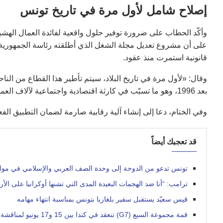
إصلاح شامل لأول مرة في تاريخ تونس
وأكّد الحطاب على ضرورة توفير حلول واقعية لفائدة العمال الهش
على أن مشروع تعديل مجلة الشغل الذي أطلقته رئاسة الجمهورية يه
قانونية استمرت منذ عقود.
بعد 1996، وهو ما تسبّب في كارثة اقتصادية واجتماعية لآلاف العمال الذين يعانون من الاستغلال المفرط.
وفي الختام، دعا إلى إنشاء آلية رقابية صارمة لضمان التطبيق الفع
قد تعجبك أيضاً
تونس تدعو من الدوحة إلى وحدة الصف العربي والإسلامي في مواجه
ترامب: “أنا ضد الهجمات البعيدة المدى التي تشنها أوكرانيا على ال
قيس سعيّد يستقبل سفير بلغاريا بتونس بمناسبة انتهاء مهامه
قمة مجموعة السبع (G7) تنعقد في كندا بين 15 و17 يونيو لمناقشة السلام والاقتصاد والتحول الرقمي