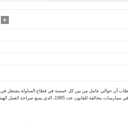
حطاب أن حوالي عامل من بين كل خمسة في قطاع المناولة يشتغل في
مؤسسات عمومية، وهو ما يسلّط الضوء على تورّط الدولة نفسها في ممارسات مخالفة للقانون عدد 1985، الذي يمنع صراحة العم