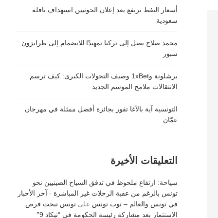
أسعار النفط ترتفع بعد إعلان الحوثيين استهداف ناقلة
سعودية
محمد صلاح يصل إلى تركيا تمهيدًا للانضمام إلى طرابزون
سبور
برشلونة و1xBet وصيف التحولات الكبرى: كيف ترسم
الانتقالات ملامح الموسم الجديد
التونسية آية بالآغا تفوز بجائزة أفضل ممثلة في مهرجان
عمّان
التعليقات الأخيرة
سياحة: ارتفاع ملحوظ في تدفق السياح الصينيين نحو
تونس بالرغم من عقبة الرحلات غير المباشرة - آخر الأخبار
في تونس والعالم – توب تونس
على
تونس تبحث فرص
الاستثمار بعد مشاركة رئيسة الحكومة في “تيكاد 9”