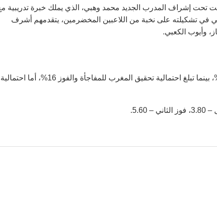
أمم الأفريقية. إلا أن مباريات المغرب اللاحقة في 2026 كانت تحت إشراف المدرب الجديد محمد وهبي، الذي يملك خبرة تدريبية م
ي في تشكيلته على نخبة من اللاعبين المخضرمين، يتقدمهم أشرف
ز، وأيوب الكعبي.
بحسب خبراء موقع 1xBet ، تبلغ احتمالية فوز البرازيل حوالي 60%، بينما تبلغ احتمالية تحقيق المغرب للمفاجأة والفوز 16%، أما احتمالية