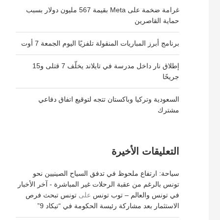
غرامة ضخمة على Meta بقيمة 567 مليون دولار بسبب
حماية القاصرين
برنامج أبرز المباريات المنقولة تلفزيًا اليوم الجمعة 7 أوت
إطلاق نار داخل مدرسة في تايلاند يخلّف 7 قتلى و15
جريحًا
السعودية وتركيا وباكستان تتجه لتوقيع اتفاق دفاعي
مشترك
التعليقات الأخيرة
سياحة: ارتفاع ملحوظ في تدفق السياح الصينيين نحو
تونس بالرغم من عقبة الرحلات غير المباشرة - آخر الأخبار
في تونس والعالم – توب تونس
على
تونس تبحث فرص
الاستثمار بعد مشاركة رئيسة الحكومة في “تيكاد 9”