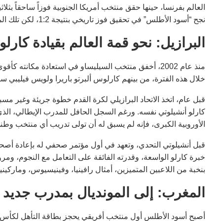
نجح “أسود الأطلس” في تحقيق فوز تاريخي بنتيجة 1:2، لكن تلك المواجهة كانت ودية.
البرازيل: نحو قمة العالم بقيادة كارلو
منذ عام 2002، أخفق منتخب السيليساو في استعادة مكانته
خلال هذه الفترة، من بينهم كارلوس ألبرتو باريرا ولويس فيليبي س
قبل عام، اتخذ الاتحاد البرازيلي لكرة القدم خطوة جريئة وغير م
كارلو أنشيلوتي نفسه. ورغم السجل الحافل للمدرب الإيطالي، الذ
الأوروبية الكبرى، فإنه لم يسبق له أن تولى تدريب أي منتخب وطن
قبل أنشيلوتي التحدي، وتعهد في أول مؤتمر صحفي له بإعادة أصحاب
خبرة كارلو الواسعة، وقدرته الفائقة على التعامل مع النجوم، ومرو
بنخبة من اللاعبين المتميزين، أمثال رافينيا، وفينيسيوس، وماركين
المغرب: إلى المونديال بمدرب جديد
أصبح أسود الأطلس أول منتخب أفريقي يحجز بطاقة التأهل لكأس ال