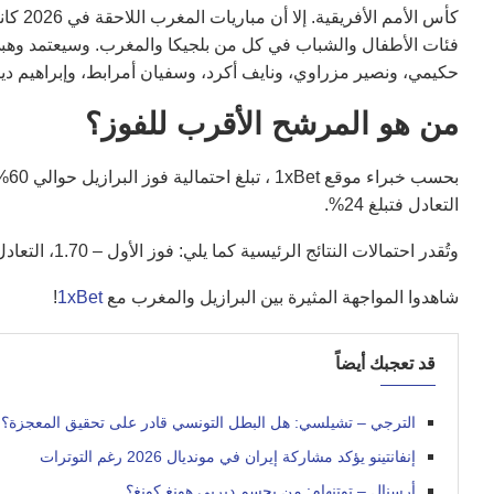
كأس ال
فئات الأطفال والشباب في كل من بلجيكا والمغرب. وسيعتمد وهب
حكيمي، ونصير مزراوي، ونايف أكرد، وسفيان أمرابط، وإبراهيم ديا
من هو المرشح الأقرب للفوز؟
التعادل فتبلغ 24%.
وتُقدر احتمالات النتائج الرئيسية كما يلي: فوز الأول – 1.70، التعادل – 3.80، فوز الثاني – 5.60.
شاهدوا المواجهة المثيرة بين البرازيل والمغرب مع
1xBet
!
قد تعجبك أيضاً
الترجي – تشيلسي: هل البطل التونسي قادر على تحقيق المعجزة؟
إنفانتينو يؤكد مشاركة إيران في مونديال 2026 رغم التوترات
أرسنال – توتنهام: من يحسم ديربي هونغ كونغ؟