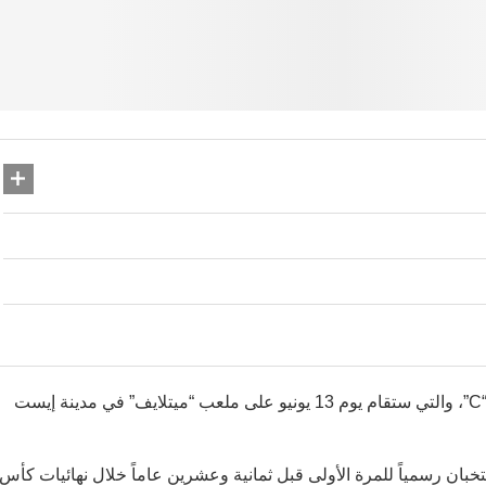
مراجعة للمباراة الأبرز ضمن المجموعة الثالثة “C”، والتي ستقام يوم 13 يونيو على ملعب “ميتلايف” في مدينة إيست
نتخبان رسمياً للمرة الأولى قبل ثمانية وعشرين عاماً خلال نهائيات كأس