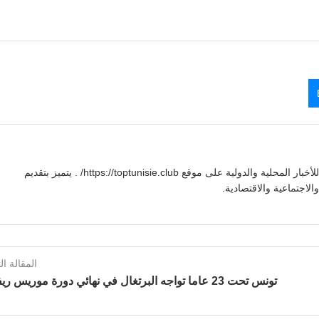
يوسف بنعلي صحفي تونسي يقدم تغطية شاملة للأخبار المحلية والدولية على موقع https://toptunisie.club/ . يتميز بتقديم
لاجتماعية والاقتصادية.
المقالة الت
تونس تحت 23 عاما تواجه البرتغال في نهائي دورة موريس ريفيلو