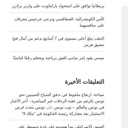
بريطانيا توافق على استحواذ باراماونت على وارنر براذرز
كأس الكونفدرالية: الصفاقسي وترجي جرجيس يتعرفان
على منافسيهما
الذهب يبلغ أعلى مستوى في 7 أسابيع بدعم من آمال فتح
مضيق هرمز
ميسي يقود إنتر ميامي للفوز برباعية ويحطم رقمًا قياسيًا
التعليقات الأخيرة
سياحة: ارتفاع ملحوظ في تدفق السياح الصينيين نحو
تونس بالرغم من عقبة الرحلات غير المباشرة - آخر الأخبار
في تونس والعالم – توب تونس
على
تونس تبحث فرص
الاستثمار بعد مشاركة رئيسة الحكومة في “تيكاد 9”
الجيش الإسرائيلي يبدأ هجومه على غزة ويسيطر على