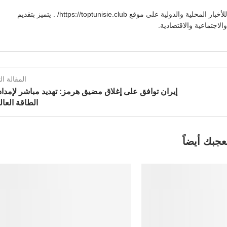
يوسف بنعلي صحفي تونسي يقدم تغطية شاملة للأخبار المحلية والدولية على موقع https://toptunisie.club/ . يتميز بتقديم
لاجتماعية والاقتصادية.
المقالة الت
إيران توافق على إغلاق مضيق هرمز: تهديد مباشر لإمدا
الطاقة العال
عجبك أيضاً