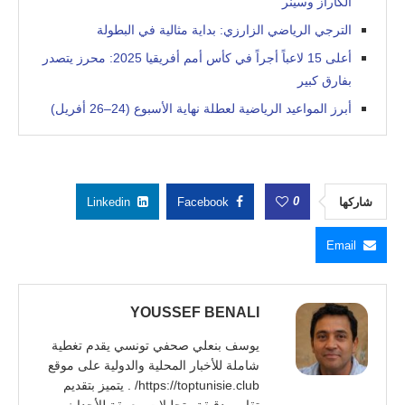
الكاراز وسينر
الترجي الرياضي الزارزي: بداية مثالية في البطولة
أعلى 15 لاعباً أجراً في كأس أمم أفريقيا 2025: محرز يتصدر
بفارق كبير
أبرز المواعيد الرياضية لعطلة نهاية الأسبوع (24–26 أفريل)
0
شاركها
Facebook
Linkedin
Email
YOUSSEF BENALI
يوسف بنعلي صحفي تونسي يقدم تغطية
شاملة للأخبار المحلية والدولية على موقع
https://toptunisie.club/ . يتميز بتقديم