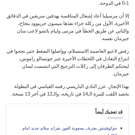
1-0 في الدوحة.
إلا أن مرسيليا أعاد إشعال المنافسة بهدفين سريعين في الدقائق
الأخيرة، الأول من ركلة جزاء نفذها ميسون جرينوود بنجاح،
والثاني عن طريق الخطأ في مرمى وليام باتشو لاعب سان
جيرمان نفسه.
رفض لاعبو العاصمة الاستسلام، وواصلوا الضغط حتى نجحوا في
انتزاع التعادل في اللحظات الأخيرة عبر جونسالو راموس،
ليحتكم الطرفان إلى ركلات الترجيح التي ابتسمت لسان
جيرمان.
بهذا الإنجاز، عزز النادي الباريسي رقمه القياسي في البطولة
بحصد اللقب للمرة الـ14 في تاريخه، والـ12 في آخر 13 نسخة.
قد تعجبك أيضاً
جوكوفيتش يعترف بصعوبة الفوز بغراند سلام جديد امام