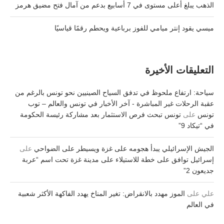
الذهب يبلغ أعلى مستوى في 7 أسابيع بدعم من آمال فتح مضيق هرمز
ميسي يقود إنتر ميامي للفوز برباعية ويحطم رقمًا قياسيًا
التعليقات الأخيرة
سياحة: ارتفاع ملحوظ في تدفق السياح الصينيين نحو تونس بالرغم من
عقبة الرحلات غير المباشرة - آخر الأخبار في تونس والعالم – توب
تونس
على
تونس تبحث فرص الاستثمار بعد مشاركة رئيسة الحكومة
في “تيكاد 9”
الجيش الإسرائيلي يبدأ هجومه على غزة ويسيطر على الضواحي
على
إسرائيل توافق على خطة للاستيلاء على مدينة غزة تحت اسم “عربة
جديعون 2”
علي
على
الموز مهدد بالانقراض: تغير المناخ يهدد الفاكهة الأكثر شعبية
في العالم