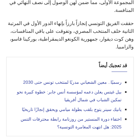
المجموعة الأولى، مما ضمن لهن الوصول إلى نصف النهائي في
المنافسة.
حققت الفريق التونسي إنجازاً بارزاً بإنهاء الدور الأول في المرتبة
الثانية خلف المنتخب المصري، وتفوقت على باقي المنافسات،
وهن كوت ديفوار، جمهورية الكونغو الديمقراطية، بوركينا فاسو،
والزامبيا.
قد تعجبك أيضاً
رسميًا.. معين الشعباني مدربًا لمنتخب تونس حتى 2030
بيل غيتس يعلن دعمه لمؤسسة أنس جابر: خطوة كبيرة نحو
تمكين الشباب في شمال أفريقيا
يانيك سينر يتوج بلقب بطولة ميامي ويحقق إنجازًا تاريخيًا
اختفاء دورة المنستير من روزنامة رابطة محترفات التنس
2025: هل انتهت المغامرة التونسية؟