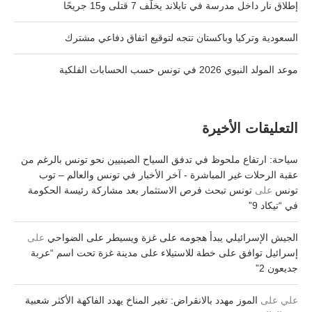
إطلاق نار داخل مدرسة في تايلاند يخلّف 7 قتلى و15 جريحًا
السعودية وتركيا وباكستان تتجه لتوقيع اتفاق دفاعي مشترك
موعد المولد النبوي 2026 في تونس حسب الحسابات الفلكية
التعليقات الأخيرة
سياحة: ارتفاع ملحوظ في تدفق السياح الصينيين نحو تونس بالرغم من
عقبة الرحلات غير المباشرة - آخر الأخبار في تونس والعالم – توب
تونس
على
تونس تبحث فرص الاستثمار بعد مشاركة رئيسة الحكومة
في “تيكاد 9”
الجيش الإسرائيلي يبدأ هجومه على غزة ويسيطر على الضواحي
على
إسرائيل توافق على خطة للاستيلاء على مدينة غزة تحت اسم “عربة
جديعون 2”
علي
على
الموز مهدد بالانقراض: تغير المناخ يهدد الفاكهة الأكثر شعبية