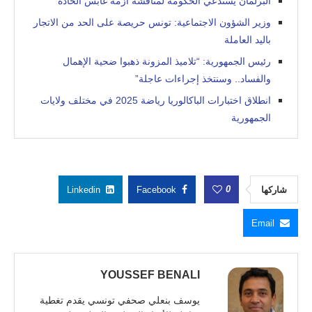
البرلمان يستدعي الحكومة لمناقشة أزمة غابس الحادة
وزير الشؤون الاجتماعية: تونس حريصة على الحد من الاتجار
باليد العاملة
رئيس الجمهورية: “تلاميذ المزونة ذهبوا ضحية الإهمال
والفساد.. وسنتخذ إجراءات عاجلة”
انطلاق اختبارات الباكالوريا رياضة 2025 في مختلف ولايات
الجمهورية
0
شاركها
Facebook
Linkedin
Email
YOUSSEF BENALI
يوسف بنعلي صحفي تونسي يقدم تغطية