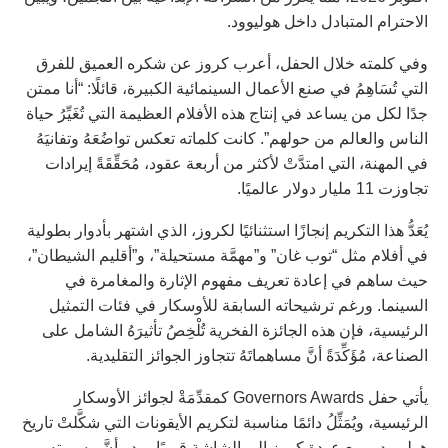
الاحترام المتبادل داخل هوليوود.
وفي كلمته خلال الحفل، أعرب كروز عن شكره العميق للفرق
التي تُسَاهِمُ في صنع الأعمال السينمائية الكبيرة، قائلًا: “أنا ممتن
جدًا لكل من يساعد في إنتاج هذه الأفلام العظيمة التي تُغَيِّرُ حياة
الناس والعالم من حولهم”. كانت كلماته تعكس تواضُعَهُ وتفانيَهُ
في المهنة، التي امتدَّتْ لأكثر من أربعة عقود، مُحَقِّقَةً إيرادات
تجاوزت 11 مليار دولار عالميًا.
يُعَدُّ هذا التكريم إنجازًا استثنائيًا لكروز، الذي اشتهر بأدوار بطولية
في أفلام مثل “توب غان” و”مهمَّة مستحيلة”، و”أقليم الشيطان”،
حيث ساهم في إعادة تعريف مفهوم الإثارة والمغامرة في
السينما. ورغم ترشيحاته السابقة للأوسكار في فئات التمثيل
الرئيسية، فإن هذه الجائزة الفخرية تُلْخِصُ تأثيرَهُ الشامل على
الصناعة، مُؤَكِّدَةً أنَّ مساهماتَهُ تتجاوز الجوائز التقليدية.
يأتي حفل Governors Awards كمقدِّمَةْ لجوائز الأوسكار
الرئيسية، ويُمَثِّلُ دائمًا مناسبة لتكريم الأيقونات التي شكَّلتْ تاريخ
هوليوود. ومع عودة كروز إلى الشاشة قريبًا، يبدو أنَّ مسيرته