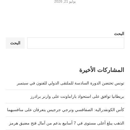
يوليو 21, 2026
البحث
البحث
المشاركات الأخيرة
تونس تحتضن الدورة السادسة للملتقى الدولي للفنون في سبتمبر
بريطانيا توافق على استحواذ باراماونت على وارنر براذرز
كأس الكونفدرالية: الصفاقسي وترجي جرجيس يتعرفان على منافسيهما
الذهب يبلغ أعلى مستوى في 7 أسابيع بدعم من آمال فتح مضيق هرمز