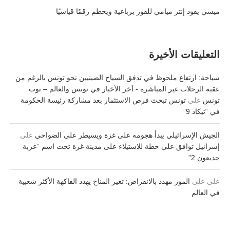
ميسي يقود إنتر ميامي للفوز برباعية ويحطم رقمًا قياسيًا
التعليقات الأخيرة
سياحة: ارتفاع ملحوظ في تدفق السياح الصينيين نحو تونس بالرغم من
عقبة الرحلات غير المباشرة - آخر الأخبار في تونس والعالم – توب
تونس
على
تونس تبحث فرص الاستثمار بعد مشاركة رئيسة الحكومة
في “تيكاد 9”
الجيش الإسرائيلي يبدأ هجومه على غزة ويسيطر على الضواحي
على
إسرائيل توافق على خطة للاستيلاء على مدينة غزة تحت اسم “عربة
جديعون 2”
علي
على
الموز مهدد بالانقراض: تغير المناخ يهدد الفاكهة الأكثر شعبية
في العالم