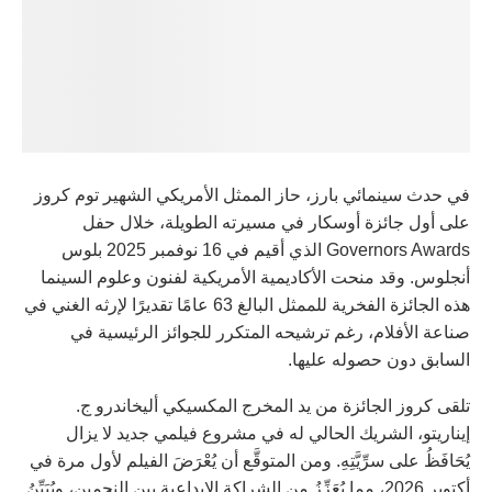
في حدث سينمائي بارز، حاز الممثل الأمريكي الشهير توم كروز
على أول جائزة أوسكار في مسيرته الطويلة، خلال حفل
Governors Awards الذي أقيم في 16 نوفمبر 2025 بلوس
أنجلوس. وقد منحت الأكاديمية الأمريكية لفنون وعلوم السينما
هذه الجائزة الفخرية للممثل البالغ 63 عامًا تقديرًا لإرثه الغني في
صناعة الأفلام، رغم ترشيحه المتكرر للجوائز الرئيسية في
السابق دون حصوله عليها.
تلقى كروز الجائزة من يد المخرج المكسيكي أليخاندرو ج.
إيناريتو، الشريك الحالي له في مشروع فيلمي جديد لا يزال
يُحَافَظُ على سرِّيَّتِهِ. ومن المتوقَّع أن يُعْرَضَ الفيلم لأول مرة في
أكتوبر 2026، مما يُعَزِّزُ من الشراكة الإبداعية بين النجمين، ويُبَيِّنُ