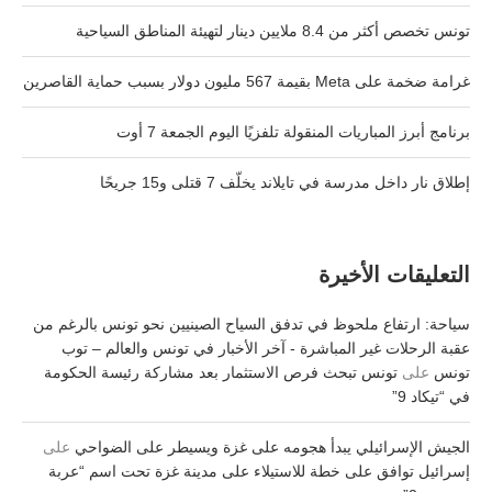
تونس تخصص أكثر من 8.4 ملايين دينار لتهيئة المناطق السياحية
غرامة ضخمة على Meta بقيمة 567 مليون دولار بسبب حماية القاصرين
برنامج أبرز المباريات المنقولة تلفزيًا اليوم الجمعة 7 أوت
إطلاق نار داخل مدرسة في تايلاند يخلّف 7 قتلى و15 جريحًا
التعليقات الأخيرة
سياحة: ارتفاع ملحوظ في تدفق السياح الصينيين نحو تونس بالرغم من
عقبة الرحلات غير المباشرة - آخر الأخبار في تونس والعالم – توب
تونس
على
تونس تبحث فرص الاستثمار بعد مشاركة رئيسة الحكومة
في “تيكاد 9”
الجيش الإسرائيلي يبدأ هجومه على غزة ويسيطر على الضواحي
على
إسرائيل توافق على خطة للاستيلاء على مدينة غزة تحت اسم “عربة