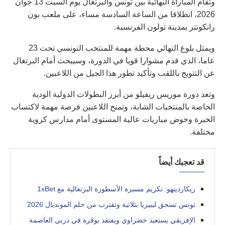
وتقام المباراة النهائية بين تونس والبرتغال يوم السبت 13 جوان
2026، انطلاقا من الساعة السادسة مساء، على ملعب بون
رانكونتر بمدينة تولون الفرنسية.
ويمثل بلوغ النهائي محطة مهمة للمنتخب التونسي تحت 23
عاما، الذي قدم مشوارا قويا في الدورة، وسيبحث أمام البرتغال
عن التتويج باللقب وتأكيد تطور هذا الجيل من اللاعبين.
وتعد دورة موريس ريفيلو من أبرز البطولات الدولية الودية
الخاصة بالمنتخبات الشابة، وتمنح اللاعبين فرصة مهمة لاكتساب
الخبرة وخوض مباريات عالية المستوى أمام مدارس كروية
مختلفة.
قد تعجبك أيضاً
ريكاردينهو: تكريم مسيرة الأسطورة البرتغالية مع 1xBet
تونس تسحق ليبيريا بثلاثية وتقترب من حلم المونديال 2026
الإفريقي يستعيد خضراوي ويفتقد بوڤرة في دربي العاصمة