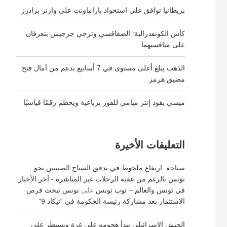
بريطانيا توافق على استحواذ باراماونت على وارنر براذرز
كأس الكونفدرالية: الصفاقسي وترجي جرجيس يتعرفان
على منافسيهما
الذهب يبلغ أعلى مستوى في 7 أسابيع بدعم من آمال فتح
مضيق هرمز
ميسي يقود إنتر ميامي للفوز برباعية ويحطم رقمًا قياسيًا
التعليقات الأخيرة
سياحة: ارتفاع ملحوظ في تدفق السياح الصينيين نحو
تونس بالرغم من عقبة الرحلات غير المباشرة - آخر الأخبار
في تونس والعالم – توب تونس
على
تونس تبحث فرص
الاستثمار بعد مشاركة رئيسة الحكومة في “تيكاد 9”
الجيش الإسرائيلي يبدأ هجومه على غزة ويسيطر على