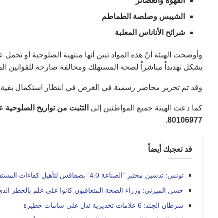
القهوة والعصائر
الشيبس وصلصة الطماطم
شرائح الأناناس المعلبة
وأوضحت الهيئة أنّ هذه المواد تبين أنها منتهية الصلوحية أو تحمل
يشكل تهديداً مباشراً لصحة المستهلك ومخالفة صارخة للقوانين ال
وقد تم تحرير محاضر رسمية في الغرض في انتظار استكمال بقية ال
كما دعت الهيئة جميع المواطنين إلى
التثبت من تواريخ الصلوحية ع
.
80106977
قد تعجبك أيضاً
تونس: تدشين مختبر “الصناعة 4.0” بصفاقس لتأهيل كفاءات المستقبل
حسن الميزني: وزراء الصحة المتعاقبون كانوا على علم بالخطر الذي 
سرطان الجلد: 6 علامات تحذيرية تدل على شامات خطيرة