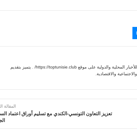
يوسف بنعلي صحفي تونسي يقدم تغطية شاملة للأخبار المحلية والدولية على موقع https://toptunisie.club/ . يتميز بتقديم
لاجتماعية والاقتصادية.
المقالة الت
تعزيز التعاون التونسي-الكندي مع تسليم أوراق اعتماد الس
الج