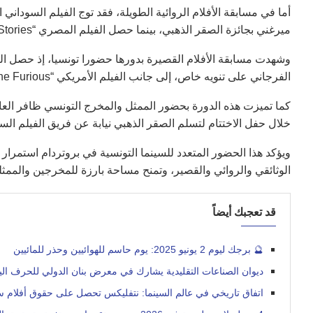
ميرغني بجائزة الصقر الذهبي، بينما حصل الفيلم المصري “The Stories” للمخرج أبو بكر شوقي على الصقر الفضي.
الفرجاني على تنويه خاص، إلى جانب الفيلم الأمريكي “Fahad the Furious” لجوستن كرامر.
كما تميزت هذه الدورة بحضور الممثل والمخرج التونسي ظافر ال
خلال حفل الاختتام لتسلم الصقر الذهبي نيابة عن فريق الفيلم السوداني “The Cotton Queen”، الذي تعذر عل
ويؤكد هذا الحضور المتعدد للسينما التونسية في بروتردام استمرار
الوثائقي والروائي والقصير، وتمنح مساحة بارزة للمخرجين والممثلي
قد تعجبك أيضاً
🔮 برجك ليوم 2 يونيو 2025: يوم حاسم للهوائيين وحذر للمائيين
ديوان الصناعات التقليدية يشارك في معرض بنان الدولي للحرف الي
اتفاق تاريخي في عالم السينما: نتفليكس تحصل على حقوق أفلام سوني الناجحة