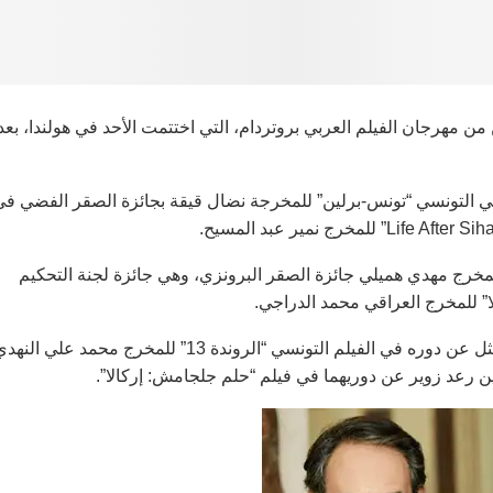
ن مهرجان الفيلم العربي بروتردام، التي اختتمت الأحد في هولندا، بعد
ائقي التونسي “تونس-برلين” للمخرجة نضال قيقة بجائزة الصقر الفضي ف
ابقة الأفلام الروائية الطويلة، نال الفيلم التونسي “Exil” للمخرج مهدي هميلي جائزة الصقر البرونزي، وهي جائزة لجنة التحكيم
” للمخرج العراقي محمد الدراجي.
كما فاز الممثل التونسي الشاب هادي بن جابورية بجائزة أفضل ممثل عن دوره في الفيلم التونسي “الروندة 13” للمخرج محمد علي ا
 رعد زوير عن دوريهما في فيلم “حلم جلجامش: إركالا”.