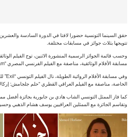
حقق السينما التونسية حضورا لافتا في الدورة السادسة والعشرين م
تتويجها بثلاث جوائز في مسابقات مختلفة.
وحسب قائمة الجوائز الرسمية المنشورة الاثنين، توج الفيلم الوث
مسابقة الأفلام الوثائقية، مناصفة مع الفيلم الفرنسي المصري “Life After Siham” للمخرج نمير عبد المسيح.
وفي مس
الخاصة، مناصفة مع الفيلم العراقي القطري “حلم جلجامش: إركالا
وتقاسم الجائزة مع الممثلين العراقيين يوسف هشام الذهبي وحسين