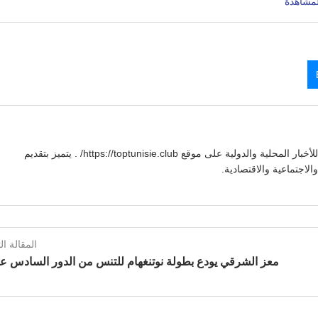
يوسف بنعلي صحفي تونسي يقدم تغطية شاملة للأخبار المحلية والدولية على موقع https://toptunisie.club/ . يتميز بتقديم
لاجتماعية والاقتصادية.
المقالة الت
معز الشرقي يودع بطولة نوتنغهام للتنس من الدور السادس 