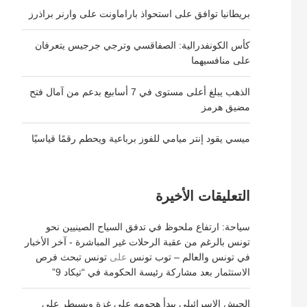
بريطانيا توافق على استحواذ باراماونت على وارنر براذرز
كأس الكونفدرالية: الصفاقسي وترجي جرجيس يتعرفان
على منافسيهما
الذهب يبلغ أعلى مستوى في 7 أسابيع بدعم من آمال فتح
مضيق هرمز
ميسي يقود إنتر ميامي للفوز برباعية ويحطم رقمًا قياسيًا
التعليقات الأخيرة
سياحة: ارتفاع ملحوظ في تدفق السياح الصينيين نحو
تونس بالرغم من عقبة الرحلات غير المباشرة - آخر الأخبار
في تونس والعالم – توب تونس
على
تونس تبحث فرص
الاستثمار بعد مشاركة رئيسة الحكومة في “تيكاد 9”
الجيش الإسرائيلي يبدأ هجومه على غزة ويسيطر على