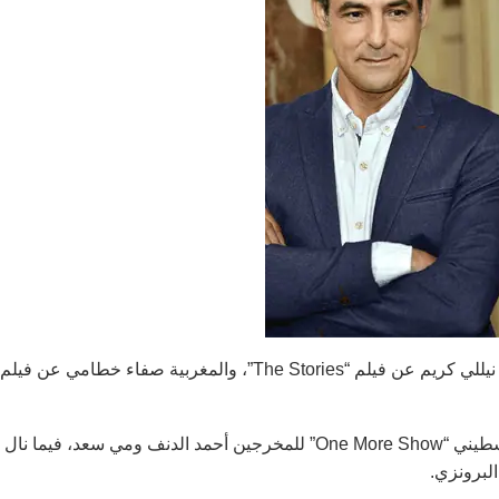
وعرفت الدورة أيضا منح جائزة أفضل ممثلة مناصفة بين المصرية نيللي كريم عن فيلم “The Stories”، والمغربية صفاء خطامي عن فيلم
وفي مسابقة الوثائقي، ذهبت جائزة الصقر الذهبي إلى الفيلم الفلسطيني “One More Show” للمخرجين أحمد الدنف ومي سعد، فيما نال