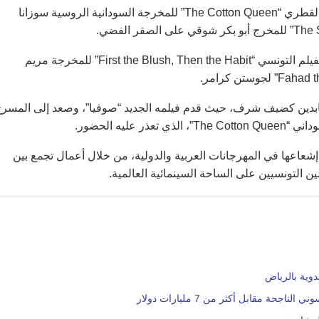
أما في مسابقة الأفلام الروائية الطويلة، فقد توج الفيلم السوداني القطري “The Cotton Queen” للمخرجة السودانية الروسية سوزانا
وشهدت مسابقة الأفلام القصيرة بدورها حضورا تونسيا، إذ حصل الفيلم التونسي “First the Blush, Then the Habit” للمخرجة مريم
عابدين كضيف شرف، حيث قدم فيلمه الجديد “صوفيا”، وصعد إلى المسر
يه الحضور.
 إشعاعها في المهرجانات العربية والدولية، من خلال أعمال تجمع بين
ن التونسيين على الساحة السينمائية العالمية.
دوية بالرياض
 مقابل أكثر من 7 مليارات دولار