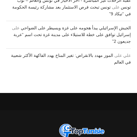
عقبة الرحلات غير المباشرة - آخر الأخبار في تونس والعالم – توب
تونس
على
تونس تبحث فرص الاستثمار بعد مشاركة رئيسة الحكومة
في “تيكاد 9”
الجيش الإسرائيلي يبدأ هجومه على غزة ويسيطر على الضواحي
على
إسرائيل توافق على خطة للاستيلاء على مدينة غزة تحت اسم “عربة
جديعون 2”
علي
على
الموز مهدد بالانقراض: تغير المناخ يهدد الفاكهة الأكثر شعبية
في العالم