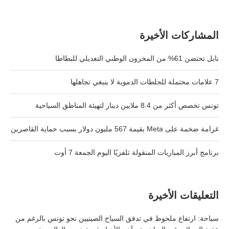
المشاركات الأخيرة
نابل تحتضن 61% من المخزون الوطني التعديلي للبطاطا
7 علامات محتملة للجلطات الدموية لا ينبغي تجاهلها
تونس تخصص أكثر من 8.4 ملايين دينار لتهيئة المناطق السياحية
غرامة ضخمة على Meta بقيمة 567 مليون دولار بسبب حماية القاصرين
برنامج أبرز المباريات المنقولة تلفزيًا اليوم الجمعة 7 أوت
التعليقات الأخيرة
سياحة: ارتفاع ملحوظ في تدفق السياح الصينيين نحو تونس بالرغم من