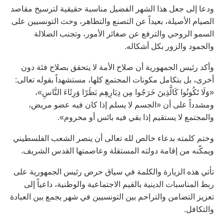
ودعا إلى جعل هذا الشهر الفضيل مناسبة حقيقية لترسيخ مقاصد
الصيام الأصيلة، بعيداً عن التصنع والتظاهر، وحث التونسيين على
السمو الروحي والترفع عن صغائر الأمور، وتجنب الضلالة
والجمود والزور بكل أشكاله.
وأكد رئيس الجمهورية أن صلاح الأمة لا يتحقق بصلاح فئة دون
أخرى، بل بتكامل مكونات المجتمع كلها، مستشهداً بقوله تعالى:
«وَلَا تَكُونُوا كَالَّذِينَ خَرَجُوا مِن دِيَارِهِم بَطَرًا وَرِئَاءَ النَّاسِ»،
ومشدداً على أن «الجسم لا يسلم إذا كان فيه عضو مريض،
والمجتمع لا يستقيم إذا بقي فيه بائس أو محروم».
وختم كلمته بدعاء خالص لله تعالى أن ينصر الشعب الفلسطيني
ويمكّنه من إقامة دولته المستقلة وعاصمتها القدس الشريف.
تأتي هذه الزيارة والكلمة في سياق حرص رئيس الجمهورية على
ربط المناسبات الدينية بالقيم الاجتماعية والوطنية، داعياً إلى
تعزيز التضامن والتراحم بين التونسيين في شهر يجمع بين العبادة
والتكافل.