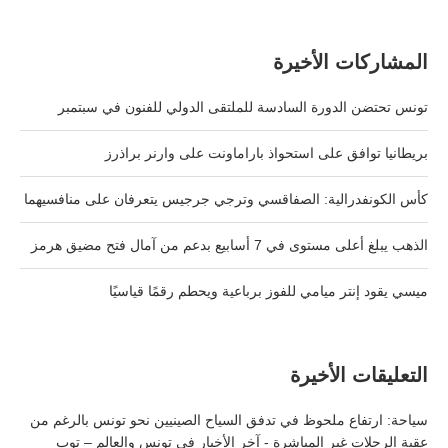
المشاركات الأخيرة
تونس تحتضن الدورة السادسة للملتقى الدولي للفنون في سبتمبر
بريطانيا توافق على استحواذ باراماونت على وارنر براذرز
كأس الكونفدرالية: الصفاقسي وترجي جرجيس يتعرفان على منافسيهما
الذهب يبلغ أعلى مستوى في 7 أسابيع بدعم من آمال فتح مضيق هرمز
ميسي يقود إنتر ميامي للفوز برباعية ويحطم رقمًا قياسيًا
التعليقات الأخيرة
سياحة: ارتفاع ملحوظ في تدفق السياح الصينيين نحو تونس بالرغم من
عقبة الرحلات غير المباشرة - آخر الأخبار في تونس والعالم – توب