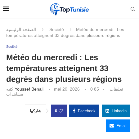
الصفحة الرئيسية
Société
Météo du mercredi : Les
températures atteignent 33 degrés dans plusieurs régions
Société
Météo du mercredi : Les
températures atteignent 33
degrés dans plusieurs régions
كتبه
Youssef Benali
mai 20, 2026
85
0 تعليقات
مشاهدات
0
شاركها
Facebook
Linkedin
Email