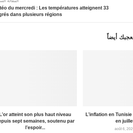
المقالة الس
téo du mercredi : Les températures atteignent 33
grés dans plusieurs régions
عجبك أيضاً
L’or atteint son plus haut niveau
L’inflation en Tunisie
epuis sept semaines, soutenu par
en juille
l’espoir...
août 6, 20