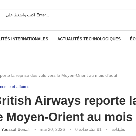
ITÉS INTERNATIONALES
ACTUALITÉS TECHNOLOGIQUES
ÉC
eporte la reprise des vols vers le Moyen-Orient au mois d’août
nomie et affaires
ritish Airways reporte l
e Moyen-Orient au mois
كتبه
Youssef Benali
mai 20, 2026
مشاهدات
91
0 تعليقات