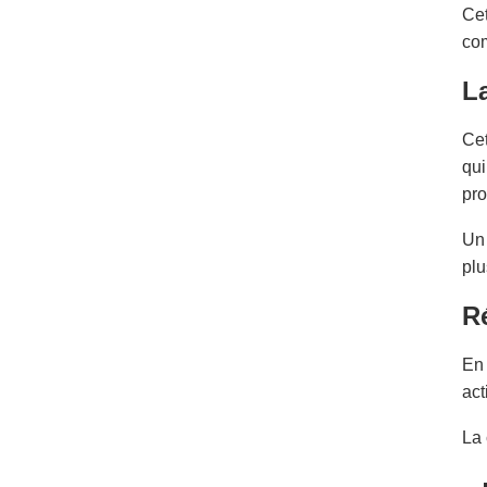
Cet
co
La
Cet
qui
pro
Un 
plu
R
En 
act
La 