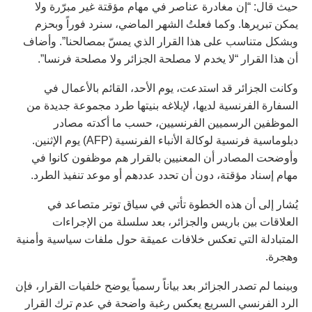
حيث قال: “إن مغادرة عناصر في مهام مؤقتة غير مبرّرة ولا
يمكن تبريرها. وكما فعلتُ الشهر الماضي، سنرد فوراً وبحزم
وبشكل متناسب على هذا القرار الذي يمسّ بمصالحنا”. وأضاف
أن هذا القرار “لا يخدم لا مصلحة الجزائر ولا مصلحة فرنسا”.
وكانت الجزائر قد استدعت، يوم الأحد، القائم بالأعمال في
السفارة الفرنسية لديها، لإبلاغه بنيتها طرد مجموعة جديدة من
الموظفين الرسميين الفرنسيين، حسب ما أكدته مصادر
دبلوماسية فرنسية لوكالة الأنباء الفرنسية (AFP) يوم الإثنين.
وأوضحت المصادر أن المعنيين بالقرار هم موظفون كانوا في
مهام إسناد مؤقتة، دون أن تحدد عددهم أو موعد تنفيذ الطرد.
يُشار إلى أن هذه الخطوة تأتي في سياق توتر متصاعد في
العلاقات بين باريس والجزائر، بعد سلسلة من الإجراءات
المتبادلة التي تعكس خلافات عميقة حول ملفات سياسية وأمنية
وهجرة.
وبينما لم تصدر الجزائر بعد بياناً رسمياً يوضح خلفيات القرار، فإن
الرد الفرنسي السريع يعكس رغبة واضحة في عدم ترك القرار