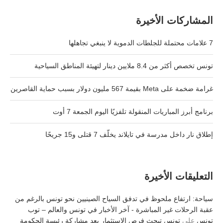
المشاركات الأخيرة
7 علامات محتملة للجلطات الدموية لا ينبغي تجاهلها
تونس تخصص أكثر من 8.4 ملايين دينار لتهيئة المناطق السياحية
غرامة ضخمة على Meta بقيمة 567 مليون دولار بسبب حماية القاصرين
برنامج أبرز المباريات المنقولة تلفزيًا اليوم الجمعة 7 أوت
إطلاق نار داخل مدرسة في تايلاند يخلّف 7 قتلى و15 جريحًا
التعليقات الأخيرة
سياحة: ارتفاع ملحوظ في تدفق السياح الصينيين نحو تونس بالرغم من
عقبة الرحلات غير المباشرة - آخر الأخبار في تونس والعالم – توب
تونس
على
تونس تبحث فرص الاستثمار بعد مشاركة رئيسة الحكومة