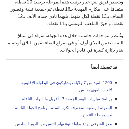
ويتصدر فريق بني خيار ترتيب هذه المرحلة برصيد 20 نقطة،
متقدمًا على مكارم المهدية بـ16 نقطة، ثم جمعية تبلبة وقصور
الساف بـ13 نقطة لكل منهما، يليهما نادي حمام الأنف بـ12
نقطة، وأخيرًا الملعب التونسي بـ11 نقطة.
وتُنتظر مواجهات حاسمة خلال هذه الجولة، سواء في سباق
اللقب ضمن البلاي أوف أو في صراع البقاء ضمن البلاي أوت، ما
ينذر بإثارة كبيرة في قادم الجولات.
قد تعجبك أيضاً
1200 تلميذ من 7 ولايات يشاركون في البطولة الإقليمية
لألعاب القوى بقابس
برنامج مباريات اليوم الجمعة 17 أفريل والقنوات الناقلة
البطولة الوطنية المحترفة لكرة السلة: برنامج الجولة الثامنة
من مرحلة التتويج
معز الشرقي يودع بطولة نوتنغهام للتنس من الدور السادس