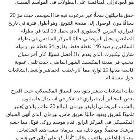
هو العودة إلى المنافسة على البطولات في المواسم المقبلة.
حقق هاميلتون سجلًا غير مرغوب فيه هذا الموسم، حيث مرّ 20
سباقًا دون الوصول إلى منصة التتويج، وهو أطول فترة في تاريخ
فيراري، الفريق الأسطوري الذي يحمل 16 لقبًا في بطولة
الصانعين. يحتل البريطاني حاليًا المركز السادس في بطولة
السائقين برصيد 146 نقطة فقط، بفارق 64 نقطة عن زميله
شارل ليكليرك، الذي يقدم أداءً أفضل نسبيًا. كان آخر سباق
مخيب في مدينة المكسيك الشهر الماضي، حيث تلقى عقوبة
قاسية مدتها 10 ثوانٍ، مما أثار غضب الجماهير وأشعل الشائعات
حول مستقبله.
بدأت الشائعات تنتشر بقوة بعد السباق المكسيكي، حيث اقترح
بعض المحللين أن فيراري قد تفكر في استبدال هاميلتون
بالشاب البريطاني أوليفر بيرمان، البالغ 20 عامًا، والذي يُعتبر
تلميذًا للفريق ويقود حاليًا لفريق هاس. بيرمان، الذي أنهى السباق
المكسيكي في المركز الرابع، قدم موسم روكي قويًا، مما جعله
مرشحًا محتملًا. ومع ذلك، نفى بيرمان نفسه هذه الشائعات،
معتبرًا إياها غير واقعية، وقال: “أنا أركز على أدائي في هاس،