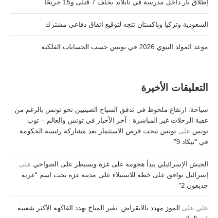
إطلاق نار داخل مدرسة في تايلاند يخلّف 7 قتلى و15 جريحًا
السعودية وتركيا وباكستان تتجه لتوقيع اتفاق دفاعي مشترك
موعد المولد النبوي 2026 في تونس حسب الحسابات الفلكية
التعليقات الأخيرة
سياحة: ارتفاع ملحوظ في تدفق السياح الصينيين نحو تونس بالرغم من
عقبة الرحلات غير المباشرة - آخر الأخبار في تونس والعالم – توب
تونس
على
تونس تبحث فرص الاستثمار بعد مشاركة رئيسة الحكومة
في “تيكاد 9”
الجيش الإسرائيلي يبدأ هجومه على غزة ويسيطر على الضواحي
على
إسرائيل توافق على خطة للاستيلاء على مدينة غزة تحت اسم “عربة
جديعون 2”
علي
على
الموز مهدد بالانقراض: تغير المناخ يهدد الفاكهة الأكثر شعبية