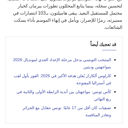
لتحسين سجله، بينما يتابع المحللون تطورات بيرمان كخيار
محتمل للمستقبل البعيد. يبقى هاميلتون، بـ103 انتصارات في
مسيرته، رمزًا للإصرار، ويأمل في إنهاء الموسم بأداء يسكت
الشائعات.
قد تعجبك أيضاً
المنتخب التونسي يدخل مرحلة الإعداد الجدي لمونديال 2026
بمواجهتين وديتين
كارلوس ألكاراز يُعلن هدفه الأكبر في 2026: الفوز بأول لقب
في أستراليا المفتوحة
كأس تونس: مواجهتان بين أندية الرابطة الأولى والثانية في
ربع النهائي
تصفيات كان أقل من 17 عامًا: تونس تتعادل مع الجزائر
وتغادر المنافسة