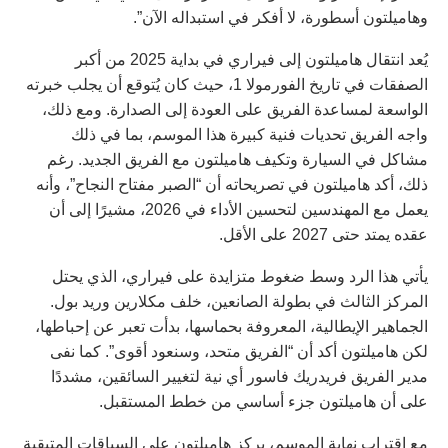
وهاميلتون أسطورة، لا أفكر في استبداله الآن”.
يُعد انتقال هاميلتون إلى فيراري في بداية 2025 من أكبر
الصفقات في تاريخ الفورمولا 1، حيث كان يُتوقع أن يجلب خبرته
الواسعة لمساعدة الفريق على العودة إلى الصدارة. ومع ذلك،
واجه الفريق تحديات فنية كبيرة هذا الموسم، بما في ذلك
مشاكل في السيارة وتكيف هاميلتون مع الفريق الجديد. رغم
ذلك، أكد هاميلتون في تصريحاته أن “الصبر مفتاح النجاح”، وأنه
يعمل مع المهندسين لتحسين الأداء في 2026، مشيرًا إلى أن
عقده يمتد حتى 2027 على الأقل.
يأتي هذا الرد وسط ضغوط متزايدة على فيراري، الذي يحتل
المركز الثالث في بطولة الصانعين، خلف مكلارين وريد بول.
الجماهير الإيطالية، المعروفة بحماسها، بدأت تعبر عن إحباطها،
لكن هاميلتون أكد أن “الفريق متحد، وسنعود أقوى”. كما نفى
مدير الفريق فريدريك فاسور أي نية لتغيير السائقين، مشددًا
على أن هاميلتون جزء أساسي من خطط المستقبل.
مع اقتراب نهاية الموسم، يركز هاميلتون على السباقات المتبقية