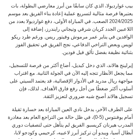
بيب غوارديولا، الذي كان سابقًا من أبرز معارضي البطولة، بات
يعتبرها فرصة مثالية لتسريع عملية إعادة بناء الفريق بعد موسم
2024/2025 الصعب. في المباراة الأولى، دفع غوارديولا بعدد من
اللاعبين الجدد كريان شرقي وتيجاني رايندرز، إضافة إلى
الوافدين في يناير عمر مرموش وفيتور ريس. ورغم طرد ريكو
لويس وبعض التراخي الدفاعي، نجح الفريق في تحقيق الفوز
بثنائية نظيفة بفضل تألق فيل فودين.
إيرلينج هالاند، الذي دخل كبديل، أضاع أكثر من فرصة للتسجيل،
مما يجعل الأنظار تتجه إليه الآن في الجولة الثانية. مع اقتراب
مواجهة ريال مدريد في الأدوار الإقصائية، قد يعتمد السيتي على
أسلوب أكثر ضغطًا من أجل رفع فارق الأهداف. لذلك، فإن
تسجيل هالاند أصبح شبه ضروري لتعزيز الثقة.
على الطرف الآخر، يدخل نادي العين المباراة بعد خسارة ثقيلة
أمام يوفنتوس (5-0)، في ظل حالة من التراجع العام بعد مغادرة
المدرب هيرنان كريسبو. الفريق لم يتأهل حتى لتصفيات دوري
أبطال آسيا، ويبدو أن تركيز أبرز لاعبيه، كرحيمي وكودجو لابا،