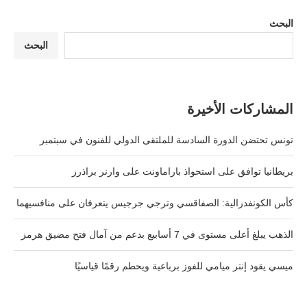
البحث
البحث
المشاركات الأخيرة
تونس تحتضن الدورة السادسة للملتقى الدولي للفنون في سبتمبر
بريطانيا توافق على استحواذ باراماونت على وارنر براذرز
كأس الكونفدرالية: الصفاقسي وترجي جرجيس يتعرفان على منافسيهما
الذهب يبلغ أعلى مستوى في 7 أسابيع بدعم من آمال فتح مضيق هرمز
ميسي يقود إنتر ميامي للفوز برباعية ويحطم رقمًا قياسيًا