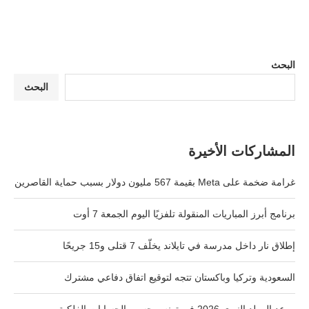
البحث
البحث
المشاركات الأخيرة
غرامة ضخمة على Meta بقيمة 567 مليون دولار بسبب حماية القاصرين
برنامج أبرز المباريات المنقولة تلفزيًا اليوم الجمعة 7 أوت
إطلاق نار داخل مدرسة في تايلاند يخلّف 7 قتلى و15 جريحًا
السعودية وتركيا وباكستان تتجه لتوقيع اتفاق دفاعي مشترك
موعد المولد النبوي 2026 في تونس حسب الحسابات الفلكية