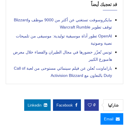
قد تعجبك أيضاً
مايكروسوفت تستغني عن أكثر من 9000 موظف وBlizzard
توقف تطوير Warcraft Rumble
OpenAI تطور أداة موسيقية توليدية: موسيقى من تلميحات
نصية وصوتية
تونس تُعزّز حضورها في مجال الطيران والفضاء خلال معرض
هامبورغ الكبير
باراماونت تُعلن عن فيلم سينمائي مستوحى من لعبة Call of
Duty بالتعاون مع Activision Blizzard
0
شاركها
Facebook
Linkedin
Email