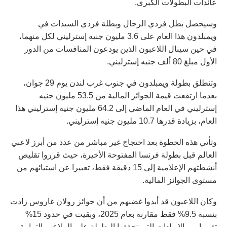
عائدات البطولات الكبرى.
وسيحصل بطل فردي الرجال وبطلة فردي السيدات في
ويمبلدون هذا العام على 3.6 مليون جنيه إسترليني لكل منهما،
في حين سينال اللاعبون الذين يودعون المنافسات من الدور
الأول مبلغ 80 ألف جنيه إسترليني.
وتنطلق بطولة ويمبلدون في جنوب غرب لندن يوم 29 جوان،
بعدما ارتفعت قيمة الجوائز المالية من 53.5 مليون جنيه
إسترليني في العام الماضي إلى 64.2 مليون جنيه إسترليني هذا
العام، بزيادة قدرها 10.7 مليون جنيه إسترليني.
وتأتي هذه الخطوة بعد احتجاج غير مباشر من عدد من أبرز لاعبي
العالم قبل بطولة فرنسا المفتوحة الأخيرة، حيث قرروا تقليص
أنشطتهم الإعلامية إلى 15 دقيقة فقط، تعبيرا عن استيائهم من
مستوى الجوائز المالية.
وكان اللاعبون قد أبدوا غضبهم من أن جوائز رولان غاروس زادت
بنسبة 9.5% فقط مقارنة بعام 2025، وبقيت في حدود 15%
تقريبا من الإيرادات التي تحققها البطولة على الملاعب الترابية.