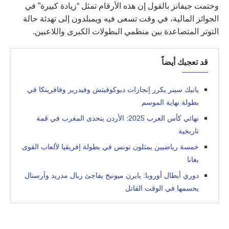
وختمت جيفانز بالقول إن هذه الأرقام تمثل “زيادة كبيرة” في
الجوائز المالية، في وقت تسعى فيه ويمبلدون إلى تهدئة حالة
التوتر المتصاعدة بين منظمي البطولات الكبرى واللاعبين.
قد تعجبك أيضاً
يانيك سينر يكرر إنجازات ديوكوفيتش وفيدرير وفافرينكا في
بطولة نهاية الموسم
نهائي كأس العرب 2025: الأردن يتحدى المغرب في قمة
تاريخية
خمسة رياضيين يمثلون تونس في بطولة إفريقيا لألعاب القوى
بغانا
دوري أبطال أوروبا: بايرن ميونيخ يفاجئ ريال مدريد وآرسنال
يحسمها في الوقت القاتل