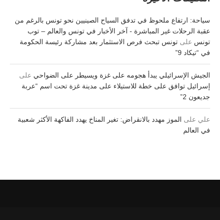
سياحة: ارتفاع ملحوظ في تدفق السياح الصينيين نحو تونس بالرغم من
عقبة الرحلات غير المباشرة - آخر الأخبار في تونس والعالم – توب
تونس
على
تونس تبحث فرص الاستثمار بعد مشاركة رئيسة الحكومة
في “تيكاد 9”
الجيش الإسرائيلي يبدأ هجومه على غزة ويسيطر على الضواحي
على
إسرائيل توافق على خطة للاستيلاء على مدينة غزة تحت اسم “عربة
جديعون 2”
علي
على
الموز مهدد بالانقراض: تغير المناخ يهدد الفاكهة الأكثر شعبية
في العالم