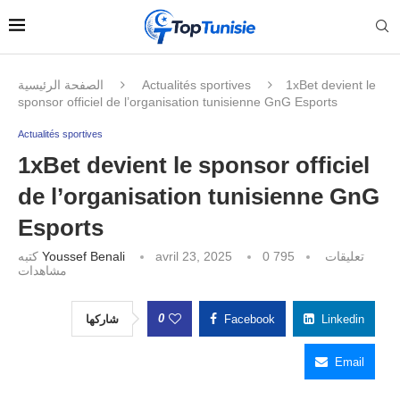
الصفحة الرئيسية
Actualités sportives
1xBet devient le
sponsor officiel de l’organisation tunisienne GnG Esports
Actualités sportives
1xBet devient le sponsor officiel
de l’organisation tunisienne GnG
Esports
كتبه
Youssef Benali
avril 23, 2025
795
0 تعليقات
مشاهدات
0
شاركها
Facebook
Linkedin
Email